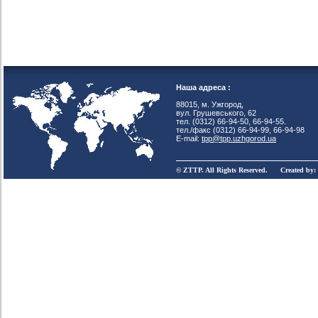
Наша адреса :
88015, м. Ужгород,
вул. Грушевського, 62
тел. (0312) 66-94-50, 66-94-55.
тел./факс (0312) 66-94-99, 66-94-98
E-mail:
tpp@tpp.uzhgorod.ua
© ZTTP. All Rights Reserved. Created by: