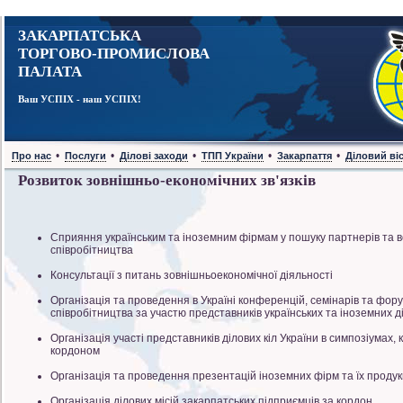
ЗАКАРПАТСЬКА
ТОРГОВО-ПРОМИСЛОВА
ПАЛАТА
Ваш УСПІХ - наш УСПІХ!
•
•
•
•
•
Про нас
Послуги
Ділові заходи
ТПП України
Закарпаття
Діловий ві
Розвиток зовнішньо-економічних зв'язків
Сприяння українським та іноземним фірмам у пошуку партнерів та в
співробітництва
Консультації з питань зовнішньоекономічної діяльності
Організація та проведення в Україні конференцій, семінарів та фор
співробітництва за участю представників українських та іноземних ді
Організація участі представників ділових кіл України в симпозіумах,
кордоном
Організація та проведення презентацій іноземних фірм та їх продукц
Організація ділових місій закарпатських підприємців за кордон.