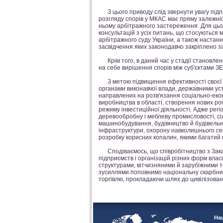
З цього приводу слід звернути увагу підпр
розгляду спорів у МКАС має пряму залежніс
ньому арбітражного застереження. Для цьог
консультацій з усіх питань, що стосуються
арбітражного суду України, а також настан
засвідчення яких законодавчо закріплено з
Крім того, в даний час у стадії становлен
на себе вирішення спорів між суб'єктами ЗЕ
З метою підвищення ефективності своєї ді
органами виконавчої влади, державними уст
направлених на розв'язання соціально-еко
виробництва в області, створення нових ро
режиму інвестиційної діяльності. Адже регі
деревообробну і меблеву промисловості, сіл
машинобудування, будівництво й будівельну
інфраструктури, охорону навколишнього се
розробку корисних копалин, якими багатий 
Сподіваємось, що співробітництво з Зака
підприємств і організацій різних форм влас
структурами, вітчизняними й зарубіжними 
зусиллями поповнимо національну скарбницю
торгівлю, прокладаючи шлях до цивілізованог
Наш