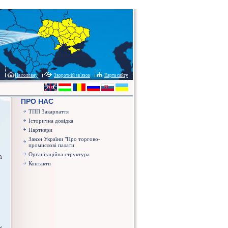
На головну
Зворотній зв`язок
Карта сайту
ПРО НАС
ТПП Закарпаття
Історична довідка
Партнери
Закон України "Про торгово-
промислові палати
Організаційна структура
а
Контакти