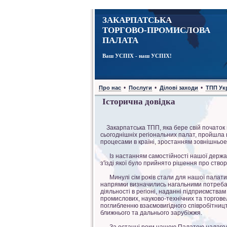
ЗАКАРПАТСЬКА
ТОРГОВО-ПРОМИСЛОВА
ПАЛАТА
Ваш УСПІХ - наш УСПІХ!
•
•
•
Про нас
Послуги
Ділові заходи
ТПП Ук
Історична довідка
Закарпатська ТПП, яка бере свій початок щ
сьогоднішніх регіональних палат, пройшла 
процесами в країні, зростанням зовнішньоек
Із настанням самостійності нашої держави 
з'їзді якої було прийнято рішення про ство
Минулі сім років стали для нашої палати п
напрямки визначились нагальними потребам
діяльності в регіоні, наданні підприємства
промислових, науково-технічних та торговель
поглибленню взаємовигідного співробітницт
ближнього та дальнього зарубіжжя.