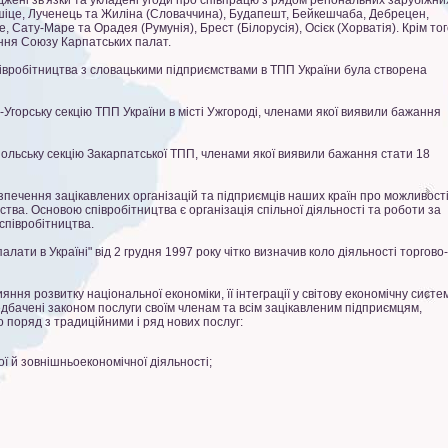
і зв'язки та укладені угоди про співпрацю з рядом регіональних зарубіжни
шіце, Лученець та Жиліна (Словаччина), Будапешт, Бейкешчаба, Дебрецен,
 Сату-Маре та Орадея (Румунія), Брест (Білорусія), Осієк (Хорватія). Крім тог
ння Союзу Карпатських палат.
робітництва з словацькими підприємствами в ТПП України була створена
горську секцію ТПП України в місті Ужгороді, членами якої виявили бажання
льську секцію Закарпатської ТПП, членами якої виявили бажання стати 18
чення зацікавлених організацій та підприємців наших країн про можливост
ства. Основою співробітництва є організація спільної діяльності та роботи за
співробітництва.
ти в Україні" від 2 грудня 1997 року чітко визначив коло діяльності торгово-
 розвитку національної економіки, її інтеграції у світову економічну систем
бачені законом послуги своїм членам та всім зацікавленим підприємцям,
 поряд з традиційними і ряд нових послуг:
ої й зовнішньоекономічної діяльності;