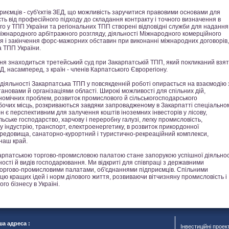
иємців - суб'єктів ЗЕД, що можливість заручитися правовими основами для
ть від професійного підходу до складання контракту і точного визначення в
о у ТПП України та регіональних ТПП створені відповідні служби для надання
 міжнародного арбітражного розгляду, діяльності Міжнародного комерційного
ня і закінчення форс-мажорних обставин при виконанні міжнародних договорів,
а ТПП України.
ня знаходиться третейський суд при Закарпатській ТПП, який покликаний взя
Д, насамперед, з країн - членів Карпатського Єврорегіону.
яльності Закарпатська ТПП у повсякденній роботі опирається на взаємодію 
ановами й організаціями області. Широкі можливості для спільних дій,
номічних проблем, розвиток промислового й сільськогосподарського
бочих місць, розкриваються завдяки запровадженому в Закарпатті спеціально
он є перспективним для залучення коштів іноземних інвесторів у лісову,
ьське господарство, харчову і переробну галузі, легку промисловість,
 індустрію, транспорт, електроенергетику, в розвиток прикордонної
редовища, санаторно-курортний і туристично-рекреаційний комплекси,
наш край.
рпатською торгово-промисловою палатою стане запорукою успішної діяльнос
ності й видів господарювання. Ми відкриті для співпраці з державними
торгово-промисловими палатами, об'єднаннями підприємців. Спільними
 кращих ідей і норм ділового життя, розвиваючи вітчизняну промисловість і
о бізнесу в Україні.
а адреса :
Інвестиційні проек