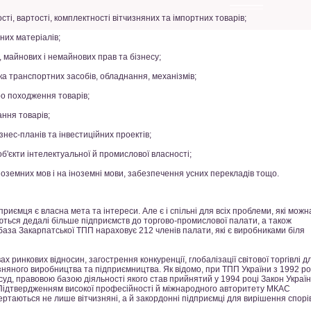
сті, вартості, комплектності вітчизняних та імпортних товарів;
их матеріалів;
 майнових і немайнових прав та бізнесу;
ка транспортних засобів, обладнання, механізмів;
ро походження товарів;
ння товарів;
знес-планів та інвестиційних проектів;
'єкти інтелектуальної й промислової власності;
оземних мов і на іноземні мови, забезпечення усних перекладів тощо.
ємця є власна мета та інтереси. Але є і спільні для всіх проблеми, які можна
аються дедалі більше підприємств до торгово-промислової палати, а також
 база Закарпатської ТПП нараховує 212 членів палати, які є виробниками біля
нкових відносин, загострення конкуренції, глобалізації світової торгівлі д
зняного виробництва та підприємництва. Як відомо, при ТПП України з 1992 ро
уд, правовою базою діяльності якого став прийнятий у 1994 році Закон Украї
Підтвердженням високої професійності й міжнародного авторитету МКАС
вертаються не лише вітчизняні, а й закордонні підприємці для вирішення спорів