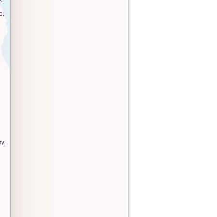
х
о,
і
у.