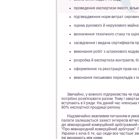
проведення експертизи якості, кілько
підтвердження норм витрат сировинн
оцінка рухомого й нерухомого майна,
визначення технічного стану та оцін
засвідчення і видача сертифікатів п
виконання робіт з штрихового кодува
розробка й експертиза контрактів, бі
оформлення та реєстрація прав на об
виконання письмових перекладів з ін
Звичайно, у кожного підприємства чи підпри
потрібно розв'язувати разом. Тому і зверт
вступають в її ряди. На даний час членська
80% експортної продукції регіону.
Надзвичайно важливим питанням в умовах ри
палати залишається захист інтересів вітчи
діє міжнародний комерційний арбітражний с
"Про міжнародний комерційний арбітраж". 
України є хоча б те, що сюди все частіше з
які виникають між ними.