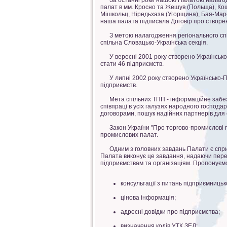
За останні роки нашою Палатою налагоджен
палат в мм. Кросно та Жешув (Польща), Ко
Мішкольц, Ніредьхаза (Угорщина), Бая-Маре,
наша палата підписала Договір про створе
З метою налагодження регіонального спів
спільна Словацько-Українська секція.
У вересні 2001 року створено Українсько-У
стати 46 підприємств.
У липні 2002 року створено Українсько-По
підприємств.
Мета спільних ТПП - інформаційне забезпе
співпраці в усіх галузях народного господар
договорами, пошук надійних партнерів для 
Закон України "Про торгово-промислові пала
промислових палат.
Одним з головних завдань Палати є сприяння
Палата виконує це завдання, надаючи перед
підприємствам та організаціям. Пропонуємо
консультації з питань підприємницьк
цінова інформація;
адресні довідки про підприємства;
визначення кодів УТК ЗЕД;