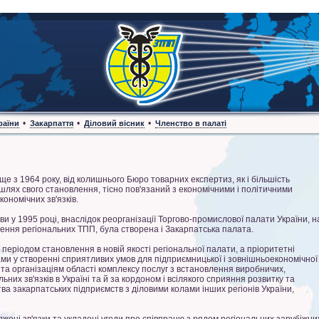
•
•
•
раїни
Закарпаття
Діловий вісник
Членство в палаті
е з 1964 року, від колишнього Бюро товарних експертиз, як і більшість
шлях свого становлення, тісно пов'язаний з економічними і політичними
ономічних зв'язків.
у 1995 році, внаслідок реорганізації Торгово-промислової палати України, н
рення регіональних ТПП, була створена і Закарпатська палата.
еріодом становлення в новій якості регіональної палати, а пріоритетні
и у створенні сприятливих умов для підприємницької і зовнішньоекономічної
м та організаціям області комплексу послуг з встановлення виробничих,
них зв'язків в Україні та й за кордоном і всілякого сприяння розвитку та
ва закарпатських підприємств з діловими колами інших регіонів України,