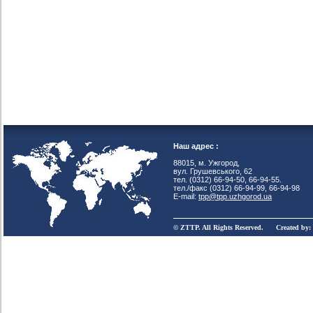
Наш адрес :
88015, м. Ужгород,
вул. Грушевського, 62
тел. (0312) 66-94-50, 66-94-55.
тел./факс (0312) 66-94-99, 66-94-98
E-mail:
tpp@tpp.uzhgorod.ua
© ZTTP. All Rights Reserved. Created by: