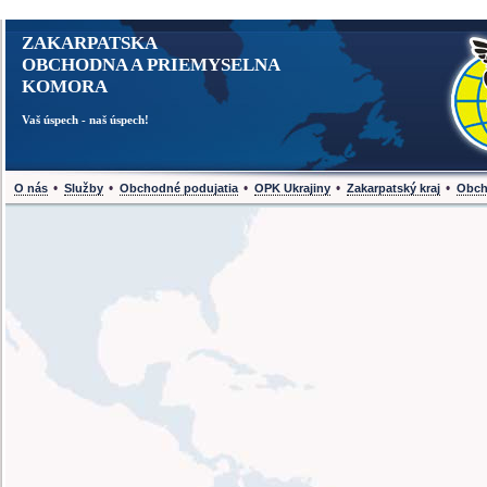
ZAKARPATSKA
OBCHODNA A PRIEMYSELNA
KOMORA
Vaš úspech - naš úspech!
•
•
•
•
•
O nás
Služby
Obchodné podujatia
OPK Ukrajiny
Zakarpatský kraj
Obch