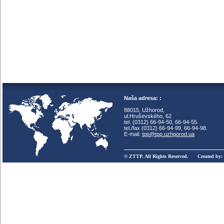
Naša adresa: :
88015, Užhorod,
ul.Hruševského, 62
tel. (0312) 66-94-50, 66-94-55.
tel./fax (0312) 66-94-99, 66-94-98.
E-mail:
tpp@tpp.uzhgorod.ua
© ZTTP. All Rights Reserved. Created by: