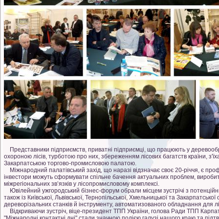
Представники підприємств, приватні підприємці, що працюють у деревооброб
охороною лісів, турботою про них, збереженням лісових багатств країни, з'ї
Закарпатською торгово-промисловою палатою.
Міжнародний палатівський захід, що наразі відзначає своє 20-річчя, є профе
інвестори можуть сформувати спільне бачення актуальних проблем, виробит
міжрегіональних зв’язків у лісопромисловому комплексі.
Ювілейний ужгородський бізнес-форум обрали місцем зустрічі з потенційними
також із Київської, Львівської, Тернопільської, Хмельницької та Закарпатсько
дереворізальних станків й інструменту, автоматизованого обладнання для лі
Відкриваючи зустріч, віце-президент ТПП України, голова Ради ТПП Карпатс
"Міжнародні контактні дні" стали значною подією галузі нашого краю та під