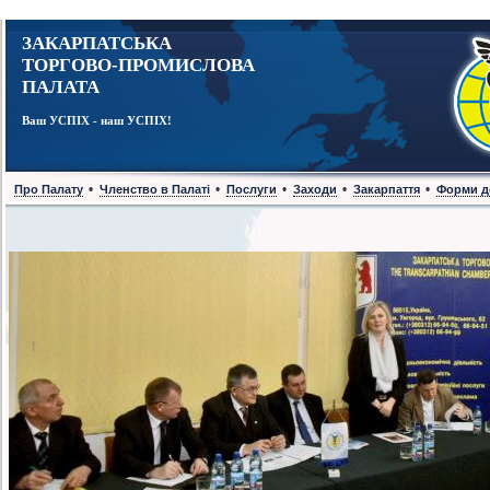
ЗАКАРПАТСЬКА
ТОРГОВО-ПРОМИСЛОВА
ПАЛАТА
Ваш УСПІХ - наш УСПІХ!
•
•
•
•
•
Про Палату
Членство в Палаті
Послуги
Заходи
Закарпаття
Форми д