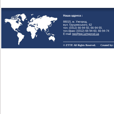
Наша адреса :
88015, м. Ужгород,
вул. Грушевського, 62
тел. (0312) 66-94-50, 66-94-55.
тел./факс (0312) 66-94-60, 66-94-74
E-mail:
tpp@tpp.uzhgorod.ua
© ZTTP. All Rights Reserved. Created by: