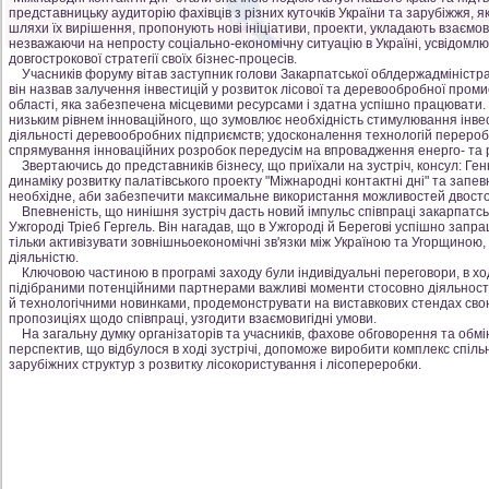
представницьку аудиторію фахівців з різних куточків України та зарубіжжя, я
шляхи їх вирішення, пропонують нові ініціативи, проекти, укладають взаємовигі
незважаючи на непросту соціально-економічну ситуацію в Україні, усвідомл
довгострокової стратегії своїх бізнес-процесів.
Учасників форуму вітав заступник голови Закарпатської облдержадміністрац
він назвав залучення інвестицій у розвиток лісової та деревообробної пром
області, яка забезпечена місцевими ресурсами і здатна успішно працювати.
низьким рівнем інноваційного, що зумовлює необхідність стимулювання інвест
діяльності деревообробних підприємств; удосконалення технологій перероб
спрямування інноваційних розробок передусім на впровадження енерго- та р
Звертаючись до представників бізнесу, що приїхали на зустріч, консул: Ген
динаміку розвитку палатівського проекту "Міжнародні контактні дні" та запе
необхідне, аби забезпечити максимальне використання можливостей двостор
Впевненість, що нинішня зустріч дасть новий імпульс співпраці закарпатськ
Ужгороді Тріеб Гергель. Він нагадав, що в Ужгороді й Берегові успішно зап
тільки активізувати зовнішньоекономічні зв'язки між Україною та Угорщиною,
діяльністю.
Ключовою частиною в програмі заходу були індивідуальні переговори, в ході
підібраними потенційними партнерами важливі моменти стосовно діяльності 
й технологічними новинками, продемонструвати на виставкових стендах свою 
пропозиціях щодо співпраці, узгодити взаємовигідні умови.
На загальну думку організаторів та учасників, фахове обговорення та обмі
перспектив, що відбулося в ході зустрічі, допоможе виробити комплекс спіль
зарубіжних структур з розвитку лісокористування і лісопереробки.