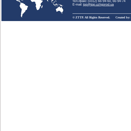
тел./факс (0312) 66-94-60, 66-94-74
E-mail:
tpp@tpp.uzhgorod.ua
© ZTTP. All Rights Reserved. Created by: