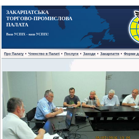
ЗАКАРПАТСЬКА
ТОРГОВО-ПРОМИСЛОВА
ПАЛАТА
Ваш УСПІХ - наш УСПІХ!
•
•
•
•
•
Про Палату
Членство в Палаті
Послуги
Заходи
Закарпаття
Форми д