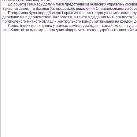
Зражва і Наталія Марченко.
До роботи семінару долучилися представники обласних управлінь лісового 
Закарпатського, та фахівці Ужгородського відділення Спеціалізованої лабора
Програмою було передбачено і практичні заняття для учасників семінару
деревини на підприємствах Закарпаття, а також відвідання митного поста "
поглибленого митного огляду й контрольного виміру затриманої на кордоні 
Серед інших проведених у рамках семінару заходів – ознайомлення учасн
виробництві на одному з провідних підприємств краю – українсько-австрійсь