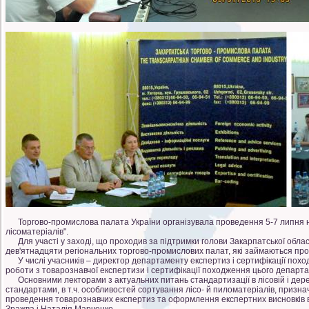
Торгово-промислова палата України організувала проведення 5-7 липня на
лісоматеріалів".
Для участі у заході, що проходив за підтримки голови Закарпатської обласн
дев'ятнадцяти регіональних торгово-промислових палат, які займаються про
У числі учасників – директор департаменту експертиз і сертифікації поход
роботи з товарознавчої експертизи і сертифікації походження цього департ
Основними лекторами з актуальних питань стандартизації в лісовій і дерев
стандартами, в т.ч. особливостей сортування лісо- й пиломатеріалів, призн
проведення товарознавчих експертиз та оформлення експертних висновків ви