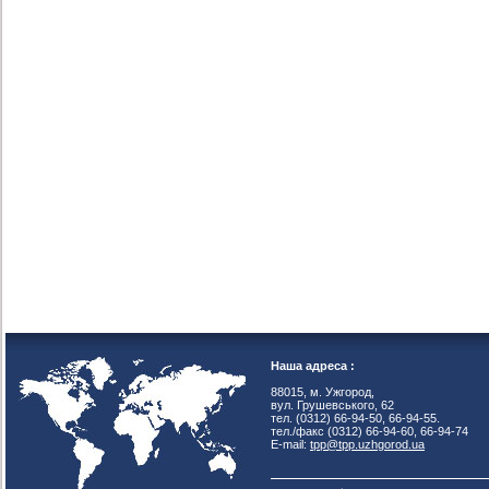
Наша адреса :
88015, м. Ужгород,
вул. Грушевського, 62
тел. (0312) 66-94-50, 66-94-55.
тел./факс (0312) 66-94-60, 66-94-74
E-mail:
tpp@tpp.uzhgorod.ua