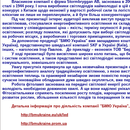
Власником компанії є фірма Stormbryggan AB, заснована в 2007
сталі з 1944 року. І хоча виробники світлодіодів наймолодші в цій
конкурує з Китаєм щодо економії у вартості робочої сили та логі
клієнтам не лише не переплачувати, а й бути більш конкурентозда
Під час презентації інтерес аудиторії викликав виступ представни
висвітлював, стосувалися енергоефективного освітлення як склад
освітлення у співвідношенні ціна – якість; терміну окупності й р
освітлення; розгляду помилок, які допускають при виборі світлоді
на робочих місцях, у виробничих і торгових приміщеннях, вулично
За допомогою продукції "БМЮ Україна" вже заощаджено кошти н
Україна), представництво шведської компанії SKF в Україні (Київ),
інших, – наголосив Ігор Павлов. До прикладу – економія ТОВ "Бере
У ході презентації було висвітлено широке коло питань, що бе
і систем освітлення, а також представлені всі світлодіодні новин
комунального, зовнішнього освітлення.
Увагу присутніх привернула ще одна незвичайна презентація сві
енергоефективного аналогу традиційному освітленню, з якою виступ
освітлення теплиць та оранжерей незабаром зможе повністю покрити
сучасне інноваційне обладнання дуже швидко окупляться, вже пере
Робота фітоламп заснована на передачі світлової енергії рослин
володіють необхідною довжиною хвилі. А ще вони наділені унікал
Фітосвітильники сприяють посиленню росту плодів, нарощенню маси
розвиток рослин, збільшення кількості плодів та покращення їх як
Детальна інформація про діяльність компанії "БМЮ Україна", 
http://bmukraine.eu/uk/led
http://bmukraine.prom.ua