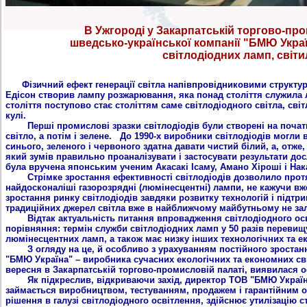
В Ужгороді у Закарпатській торгово-про
шведсько-української компанії "БМЮ Укра
світлодіодних ламп, світи
Фізичний ефект генерації світла напівпровідниковими структу
Едісон створив лампу розжарювання, яка понад століття служила 
століття поступово стає століттям саме світлодіодного світла, сві
кулі.
Перші промислові зразки світлодіодів були створені на початк
світло, а потім і зелене. До 1990-x виробники світлодіодів могли 
синього, зеленого і червоного здатна давати чистий білий, а, отже,
який зумів правильно проаналізувати і застосувати результати дос
була вручена японським ученим Акасакі Ісаму, Амано Хіроші і Нак
Стрімке зростання ефективності світлодіодів дозволило протяго
найдосконаліші газорозрядні (люмінесцентні) лампи, не кажучи в
зростання ринку світлодіодів завдяки розвитку технологій і підтри
традиційних джерел світла вже в найближчому майбутньому не зал
Відтак актуальність питання впровадження світлодіодного осві
порівняння: термін служби світлодіодних ламп у 50 разів перевищ
люмінесцентних ламп, а також має низку інших технологічних та ек
З огляду на це, й особливо з урахуванням постійного зростання в
"БМЮ Україна" – виробника cучасних екологічних та економних сві
вересня в Закарпатській торгово-промисловій палаті, виявилася
Як підкреслив, відкриваючи захід, директор ТОВ "БМЮ Україна"
займається виробництвом, тестуванням, продажем і гарантійним о
рішення в галузі світлодіодного освітлення, здійснює утилізацію 