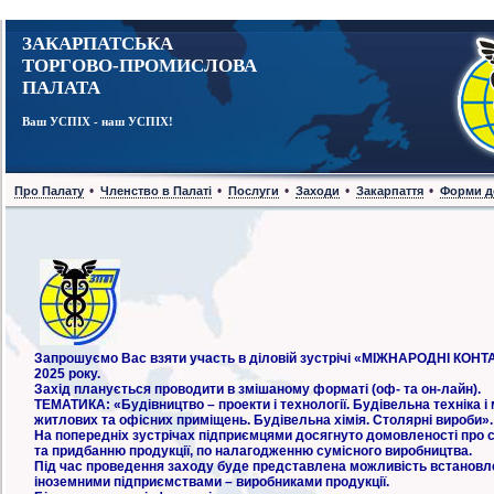
ЗАКАРПАТСЬКА
ТОРГОВО-ПРОМИСЛОВА
ПАЛАТА
Ваш УСПІХ - наш УСПІХ!
•
•
•
•
•
Про Палату
Членство в Палаті
Послуги
Заходи
Закарпаття
Форми д
Запрошуємо Вас взяти участь в діловій зустрічі «МІЖНАРОДНІ КОНТ
2025 року.
Захід планується проводити в змішаному форматі (оф- та он-лайн).
ТЕМАТИКА: «Будівництво – проекти і технології. Будівельна техніка і
житлових та офісних приміщень. Будівельна хімія. Столярні вироби».
На попередніх зустрічах підприємцями досягнуто домовленості про сп
та придбанню продукції, по налагодженню сумісного виробництва.
Під час проведення заходу буде представлена можливість встановлен
іноземними підприємствами – виробниками продукції.