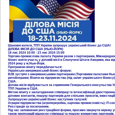
Шановні колеги, ТПП України запрошує український бізнес до США!
ДІЛОВА МІСІЯ ДО США (НЬЮ-ЙОРК)
18 лис 2024 10:00 - 23 лис 2024 15:00
Торгово-промислова палата України разом з партнерами, Міжнародно
бізнес взяти участь у діловій місії в Сполучені Штати Америки, яка в
2024 року у м.Нью-Йорк.
Програмою візиту передбачається:
Українсько-американський бізнес-форум;
В2В зустрічі з американськими партнерами (Торговими палатами Нью-Й
ритейлерами; Візити на підприємства (під запит українського бізнесу
США.
Ділова місія відбувається за сприянням Генерального консульства У
ТПП України в США.
Метою візиту є налагодження співпраці та інтенсифікації двосторонн
ділових контактів, пошуку партнерів для спільних проєктів, інвестиці
Запрошуємо український бізнес наступних галузей:
Аграрні підприємства (агропереробка, харчова промисловість); IT-се
Реєстрація за посиланням.
Під час заповнення реєстраційної форми, просимо звернути окрему ув
також пропозицій відносно співпраці та пошуку конкретних партнерів.