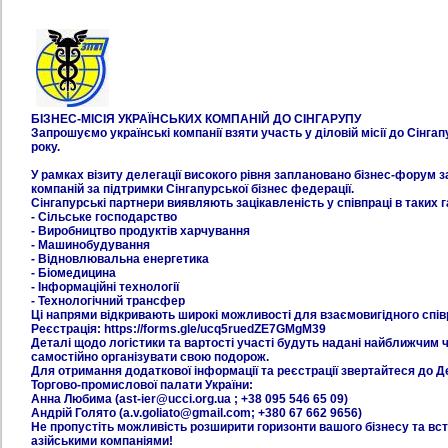
БІЗНЕС-МІСІЯ УКРАЇНСЬКИХ КОМПАНІЙ ДО СІНГАРУПУ
Запрошуємо українські компанії взяти участь у діловій місії до Сінга
року.
У рамках візиту делегації високого рівня заплановано бізнес-форум з
компаній за підтримки Сінгапурської бізнес федерації.
Сінгапурські партнери виявляють зацікавленість у співпраці в таких 
- Сільське господарство
- Виробництво продуктів харчування
- Машинобудування
- Відновлювальна енергетика
- Біомедицина
- Інформаційні технології
- Технологічний трансфер
Ці напрями відкривають широкі можливості для взаємовигідного співр
Реєстрація: https://forms.gle/ucq5ruedZE7GMgM39
Деталі щодо логістики та вартості участі будуть надані найближчим 
самостійно організувати свою подорож.
Для отримання додаткової інформації та реєстрації звертайтеся до 
Торгово-промислової палати України:
Анна Любима (ast-ier@ucci.org.ua ; +38 095 546 65 09)
Андрій Голято (a.v.goliato@gmail.com; +380 67 662 9656)
Не пропустіть можливість розширити горизонти вашого бізнесу та вст
азійськими компаніями!