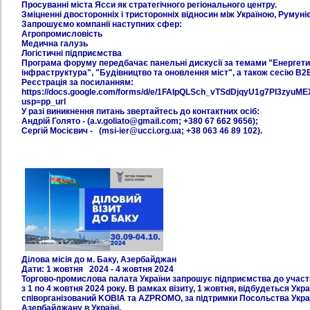
Просуванні міста Ясси як стратегічного регіонального центру.
Зміцненні двосторонніх і тристоронніх відносин між Україною, Румун
Запрошуємо компанії наступних сфер:
Агропромисловість
Медична галузь
Логістичні підприємства
Програма форуму передбачає панельні дискусії за темами "Енергетика 
інфраструктура", "Будівництво та оновлення міст", а також сесію B2B
Реєстрація за посиланням:
https://docs.google.com/forms/d/e/1FAIpQLSch_vTSdDjqyU1g7PI3zy
usp=pp_url
У разі виникнення питань звертайтесь до контактних осіб:
Андрій Голято - (a.v.goliato@gmail.com; +380 67 662 9656);
Сергій Мосієвич - (msi-ier@ucci.org.ua; +38 063 46 89 102).
Ділова місія до м. Баку, Азербайджан
Дати: 1 жовтня 2024 - 4 жовтня 2024
Торгово-промислова палата України запрошує підприємства до участі 
з 1 по 4 жовтня 2024 року. В рамках візиту, 1 жовтня, відбудеться У
співорганізований KOBIA та AZPROMO, за підтримки Посольства Укра
Азербайджану в Україні.