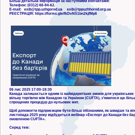
Більш детальна інформація за наступними контактами:
Телефон: (0312) 66-94-62.
E-mail: exib@tpp.uzhgorod.ua exib@tppuzhhorod.org.ua
РЕЄСТРАЦІЯ: https://forms.gle/fkDvNS1bn2kjfMp6
06 лис 2025 17:00-18:30
Канада залишається одним із найвідкритіших ринків для українських 
вільну торгівлю між Канадою та Україною (CUFTA), з’явилося ще біл
спрощених процедур до нульових мит.
Щоб допомогти підприємцям бути більш обізнаними, як швидше та впе
листопада 2025 року відбудеться вебінар «Експорт до Канади без бар’
оновленою CUFTA».
Серед тем: