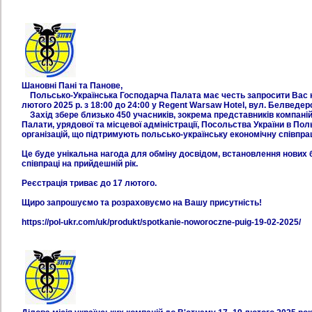
Шановні Пані та Панове,
Польсько-Українська Господарча Палата має честь запросити Вас на
лютого 2025 р. з 18:00 до 24:00 у Regent Warsaw Hotel, вул. Белведер
Захід збере близько 450 учасників, зокрема представників компаній
Палати, урядової та місцевої адміністрації, Посольства України в Поль
організацій, що підтримують польсько-українську економічну співпра
Це буде унікальна нагода для обміну досвідом, встановлення нових б
співпраці на прийдешній рік.
Реєстрація триває до 17 лютого.
Щиро запрошуємо та розраховуємо на Вашу присутність!
https://pol-ukr.com/uk/produkt/spotkanie-noworoczne-puig-19-02-2025/