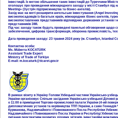
інвестицій. Із метою збільшення таких інвестицій до Туреччини Мініст
оголошує про проведення міжнародного заходу у місті Стамбул під на
Meeting» (Зустріч підприємництва та бізнес-ангелів).
Захід має на меті розширити ангельське інвестування (Angel Investing
високопосадовців із багатьох країн, міжнародних бізнес-ангелів, туре
високопоставлених представників відповідних державних установ і не
представників ЗМІ.
Під час заходу також будуть проведені панельні обговорення щодо сп
забезпечення, цифрова трансформація, оборонна промисловість, техні
Дата проведення заходу: 23 травня 2024 року (м. Стамбул, Istanbul C
Контактна особа:
Ms. Müberra KOCATÜRK
Assistant Trade Expert
Ministry of Trade of Türkiye
E-mail: m.kocaturk@ticaret.gov.tr
В рамках візиту в Україну Голови Узбецької частини Українсько-узбе
України організовує Спільне засідання Українсько-узбецької Ділової р
о 11:00 в приміщенні Торгово-промислової палати України (4-ий поверх, 
дипломатичних установ та керівництва ТПП України, а саме Геннадія
Курманова, Надзвичайного і Повноважного Посла Республіки Узбекист
Надзвичайного і Повноважного Посла України в Республіці Узбекиста
питання перспективи розвитку ділових зв'язків, інвестиційні можливо