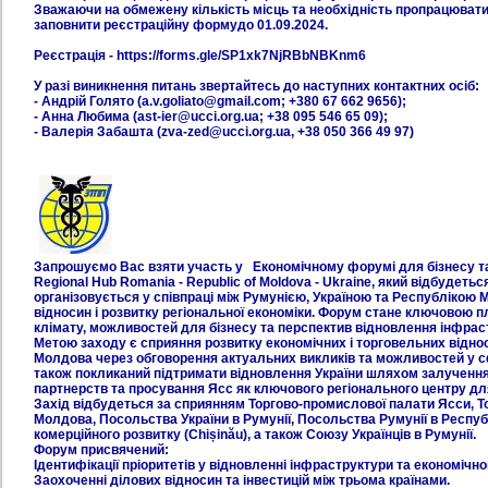
Зважаючи на обмежену кількість місць та необхідність пропрацювати
заповнити реєстраційну формудо 01.09.2024.
Реєстрація - https://forms.gle/SP1xk7NjRBbNBKnm6
У разі виникнення питань звертайтесь до наступних контактних осіб:
- Андрій Голято (a.v.goliato@gmail.com; +380 67 662 9656);
- Анна Любима (ast-ier@ucci.org.ua; +38 095 546 65 09);
- Валерія Забашта (zva-zed@ucci.org.ua, +38 050 366 49 97)
Запрошуємо Вас взяти участь у Економічному форумі для бізнесу та ре
Regional Hub Romania - Republic of Moldova - Ukraine, який відбудеться
організовується у співпраці між Румунією, Україною та Республікою
відносин і розвитку регіональної економіки. Форум стане ключовою
клімату, можливостей для бізнесу та перспектив відновлення інфраст
Метою заходу є сприяння розвитку економічних і торговельних відно
Молдова через обговорення актуальних викликів та можливостей у с
також покликаний підтримати відновлення України шляхом залучення 
партнерств та просування Ясс як ключового регіонального центру для
Захід відбудеться за сприянням Торгово-промислової палати Ясси, Т
Молдова, Посольства України в Румунії, Посольства Румунії в Респуб
комерційного розвитку (Chișinău), а також Союзу Українців в Румунії.
Форум присвячений:
Ідентифікації пріоритетів у відновленні інфраструктури та економічно
Заохоченні ділових відносин та інвестицій між трьома країнами.