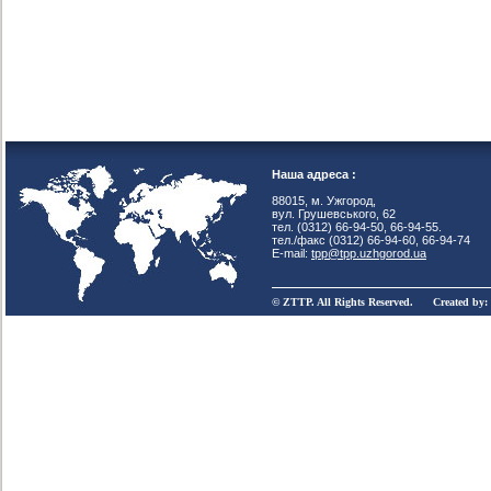
Наша адреса :
88015, м. Ужгород,
вул. Грушевського, 62
тел. (0312) 66-94-50, 66-94-55.
тел./факс (0312) 66-94-60, 66-94-74
E-mail:
tpp@tpp.uzhgorod.ua
© ZTTP. All Rights Reserved. Created by: