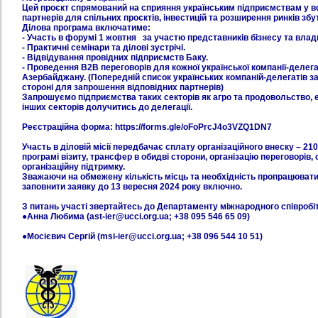
Цей проєкт спрямований на сприяння українським підприємствам у вс
партнерів для спільних проєктів, інвестицій та розширення ринків збут
Ділова програма включатиме:
- Участь в форумі 1 жовтня за участю представників бізнесу та вла
- Практичні семінари та ділові зустрічі.
- Відвідування провідних підприємств Баку.
- Проведення B2B переговорів для кожної української компанії-делег
Азербайджану. (Попередній список українських компаній-делегатів 
стороні для запрошення відповідних партнерів)
Запрошуємо підприємства таких секторів як агро та продовольство, ен
інших секторів долучитись до делегації.
Реєстраційна форма: https://forms.gle/oFoPrcJ4o3VZQ1DN7
Участь в діловій місії передбачає сплату організаційного внеску – 21
програмі візиту, трансфер в обидві сторони, організацію переговорів,
організаційну підтримку.
Зважаючи на обмежену кількість місць та необхідність пропрацювати
заповнити заявку до 13 вересня 2024 року включно.
З питань участі звертайтесь до Департаменту міжнародного співробі
●Анна Любима (ast-ier@ucci.org.ua; +38 095 546 65 09)
●Мосієвич Сергій (msi-ier@ucci.org.ua; +38 096 544 10 51)