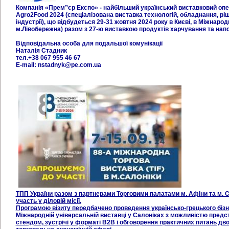
Компанія «Прем”єр Експо» - найбільший український виставковий оп
Agro2Food 2024 (спеціалізована виставка технологій, обладнання, рі
індустрії), що відбудеться 29-31 жовтня 2024 року в Києві, в Міжнар
м.Лівобережна) разом з 27-ю виставкою продуктів харчування та напо
Відповідальна особа для подальшої комунікації
Наталія Стадник
тел.+38 067 955 46 67
E-mail: nstadnyk@pe.com.ua
ТПП України разом з партнерами Торговими палатами м. Афіни та м. С
участь у діловій місії.
Програмою візиту передбачено проведення українсько-грецького бізн
Міжнародній універсальній виставці у Салоніках з можливістю пред
стендом, зустрічі у форматі В2В і обговорення практичних питань дв