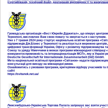
(сертифікація, технічний файл, декларація відповідності та маркуванн
Громадська організація «Вест Юкрейн Діджитал», що оперує центром 
Тернополі, висловлює Вам свою повагу та звертається з наступним.
Уже з 7 травня 2024 року стартує національна освітня програма «Світ
підприємців Дія.Бізнес у Тернополі та реалізується мережею центрів 
цифрової трансформації України, Офісу з розвитку підприємництва т
Союзу та уряду Німеччини в межах програми міжнародної співпраці 
конкурентоспроможність та інтернаціоналізація МСП», яку в Україні 
Deutsche Gesellschaft für Internationale Zusammenarbeit (GIZ) GmbH.
Мета національної освітньої програми «Світанок» надати підприємцям
консультації для виходу на міжнародні ринки.
Ознайомитись з умовами програми, критеріями відбору учасників та 
сайті
https://svitanok.net.ua/
Люксембурзько-Українська Торгова Палата запрошує вас взяти учас