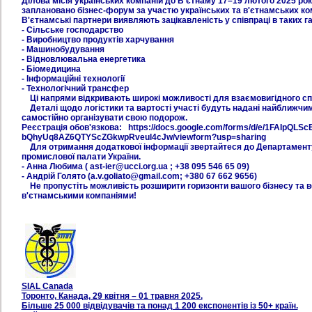
Ділова місія українських компаній до В'єтнаму 17–19 лютого 2025 року
заплановано бізнес-форум за участю українських та в'єтнамських к
В'єтнамські партнери виявляють зацікавленість у співпраці в таких 
- Сільське господарство
- Виробництво продуктів харчування
- Машинобудування
- Відновлювальна енергетика
- Біомедицина
- Інформаційні технології
- Технологічний трансфер
Ці напрями відкривають широкі можливості для взаємовигідного спі
Деталі щодо логістики та вартості участі будуть надані найближчим
самостійно організувати свою подорож.
Реєстрація обов'язкова: https://docs.google.com/forms/d/e/1FAIpQL
bQhyUq8AZ6QTYScZGkwpRveul4cJw/viewform?usp=sharing
Для отримання додаткової інформації звертайтеся до Департаменту
промислової палати України.
- Анна Любима ( ast-ier@ucci.org.ua ; +38 095 546 65 09)
- Андрій Голято (a.v.goliato@gmail.com; +380 67 662 9656)
Не пропустіть можливість розширити горизонти вашого бізнесу та вс
в'єтнамськими компаніями!
SIAL Canada
Торонто, Канада, 29 квітня – 01 травня 2025.
Більше 25 000 відвідувачів та понад 1 200 експонентів із 50+ країн.