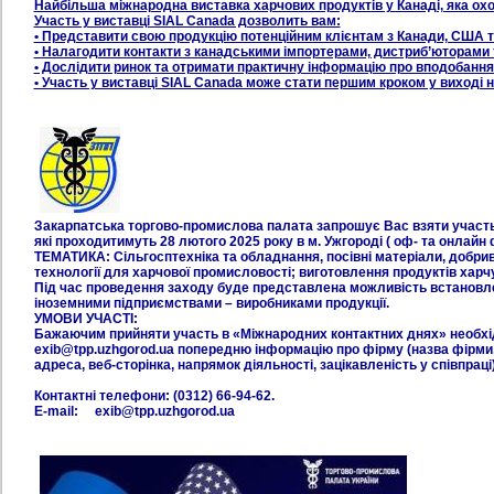
Найбільша міжнародна виставка харчових продуктів у Канаді, яка ох
Участь у виставці SIAL Canada дозволить вам:
• Представити свою продукцію потенційним клієнтам з Канади, США т
• Налагодити контакти з канадськими імпортерами, дистриб’юторами
• Дослідити ринок та отримати практичну інформацію про вподобання
• Участь у виставці SIAL Canada може стати першим кроком у виході н
Закарпатська торгово-промислова палата запрошує Вас взяти уч
які проходитимуть 28 лютого 2025 року в м. Ужгороді ( оф- та онлайн
ТЕМАТИКА: Сільгосптехніка та обладнання, посівні матеріали, добри
технології для харчової промисловості; виготовлення продуктів харч
Під час проведення заходу буде представлена можливість встановлен
іноземними підприємствами – виробниками продукції.
УМОВИ УЧАСТІ:
Бажаючим прийняти участь в «Міжнародних контактних днях» необхі
exib@tpp.uzhgorod.ua попередню інформацію про фірму (назва фірми
адреса, веб-сторінка, напрямок діяльності, зацікавленість у співпраці)
Контактні телефони: (0312) 66-94-62.
E-mail: exib@tpp.uzhgorod.ua