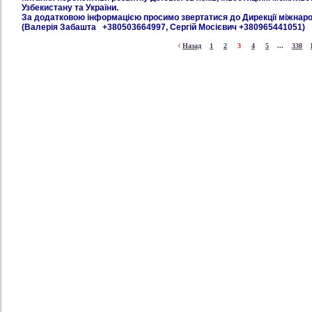
Узбекистану та України.
За додатковою інформацією просимо звертатися до Дирекції міжнарод
(Валерія Забашта +380503664997, Сергій Мосієвич +380965441051)
Назад
1
2
3
4
5
...
338