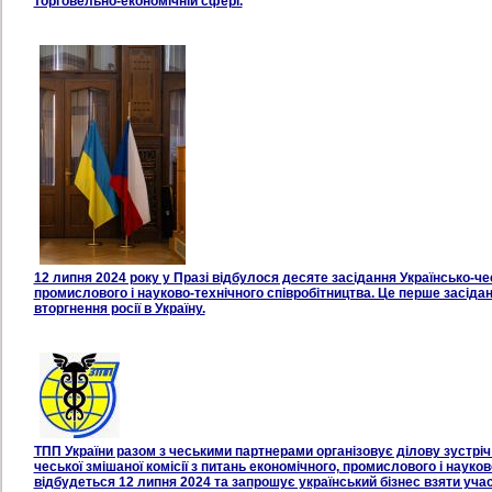
торговельно-економічній сфері.
12 липня 2024 року у Празі відбулося десяте засідання Українсько-чес
промислового і науково-технічного співробітництва. Це перше засіда
вторгнення росії в Україну.
ТПП України разом з чеськими партнерами організовує ділову зустріч
чеської змішаної комісії з питань економічного, промислового і науков
відбудеться 12 липня 2024 та запрошує український бізнес взяти участь