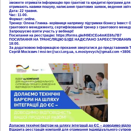
зможете отримати інформацію про грантові та кредитні програми для 
отримають навики пошуку, написання грантових заявок, ведення звітн
Дата: 22 травня.
Час: 11-00.
Формат: online.
Тренер: Олена Глинка- керівниця напрямку підтримки бізнесу Інвест 
грантового менеджменту, сертифікований тренер з грантового мене
Запрошуємо взяти участь у вебінарі!
Посилання на реєстрацію: https://forms.gle/H9EtCEo4mKE6fu7B7
ПОСИЛАННЯ НА ТРАНСЛЯЦІЮ БУДЕ НАДІСЛАНО ЗАРЕЄСТРОВАНИМ
18:00.
За додатковою інформацією прохання звертатися до представників Т
Сергій Мосієвич / msi-ier@ucci.org.ua, s.mosiyevych@gmail.com +380
Долаємо технічні бар‘єри на шляху інтеграції до ЄС – доводимо відпо
Відкрита реєстрація компаній для отримання індивідуального супров