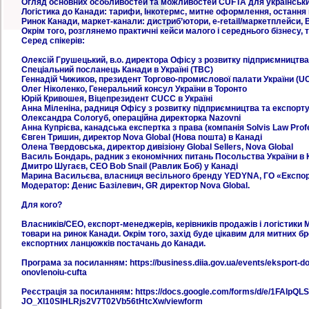
Огляд основних особливостей та можливостей CUFTA для українськи
Логістика до Канади: тарифи, Інкотермс, митне оформлення, остання
Ринок Канади, маркет-канали: дистриб’ютори, e-retail/маркетплейси, 
Окрім того, розглянемо практичні кейси малого і середнього бізнесу,
Серед спікерів:
Олексій Грушецький, в.о. директора Офісу з розвитку підприємництва
Спеціальний посланець Канади в Україні (TBC)
Геннадій Чижиков, президент Торгово-промислової палати України (UC
Олег Ніколенко, Генеральний консул України в Торонто
Юрій Кривошея, Віцепрезидент CUCC в Україні
Анна Міленіна, радниця Офісу з розвитку підприємництва та експорт
Олександра Сологуб, операційна директорка Nazovni
Анна Купрієва, канадська експертка з права (компанія Solvis Law Prof
Євген Тришин, директор Nova Global (Нова пошта) в Канаді
Олена Твердовська, директор дивізіону Global Sellers, Nova Global
Василь Бондарь, радник з економічних питань Посольства України в 
Дмитро Шугаєв, CEO Bob Snail (Равлик Боб) у Канаді
Марина Васильєва, власниця весільного бренду YEDYNA, ГО «Експортн
Модератор: Денис Базілевич, GR директор Nova Global.
Для кого?
Власників/СЕО, експорт-менеджерів, керівників продажів і логістики
товари на ринок Канади. Окрім того, захід буде цікавим для митних бр
експортних ланцюжків постачань до Канади.
Програма за посиланням: https://business.diia.gov.ua/events/eksport-do
onovlenoiu-cufta
Реєстрація за посиланням: https://docs.google.com/forms/d/e/1FAIpQ
JO_XI10SIHLRjs2V7T02Vb56tHtcXw/viewform