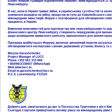
Бізнес-Форумі «Швидке Відновлення України», який відбудеться 21 тр
Люксембургу.
В час, коли в Україні триває війна, в українському суспільстві та екон
зумовлені реакцією на війну, процесом вступу до Європейського союз
міжнародних інвестицій. Форум є платформою для обговорення співпр
працюють в Україні.
Вивчення можливостей для партнерства між люксембурзьким та укра
фінансового центру Люксембургу створюють передумови для визначе
щодо розміщення приватного капіталу, призначеного для реконструкці
Програма майбутнього Форуму, включає вичерпний перелік актуальни
обговорюватися експертами з різних державних установ, бізнесу та с
Maryna Garashchenko
Project Manager of LUCC
Phone +352 661 333 860
+38(096)3338607 (WhatsApp)
Web www.lucc.lu
Email m.garashchenko@lucc.lu
R.C.S. Luxembourg: F11520
Доброго дня, звертаємося до вас із Посольства Туреччини у місті Киє
Cьогодні стартапи привертають велику увагу на міжнародному рівні 