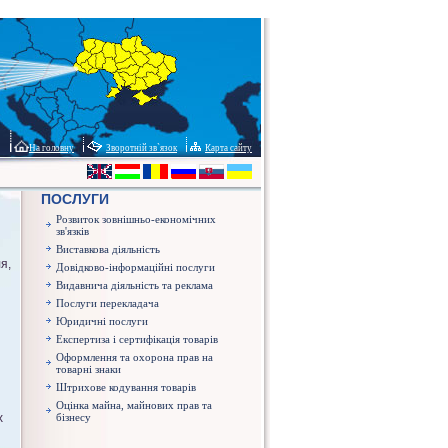
На головну
Зворотній зв`язок
Карта сайту
ПОСЛУГИ
Розвиток зовнішньо-економічних
зв'язків
Виставкова діяльність
я,
Довідково-інформаційні послуги
Видавнича діяльність та реклама
Послуги перекладача
Юридичні послуги
Експертиза і сертифікація товарів
Оформлення та охорона прав на
товарні знаки
Штрихове кодування товарів
Оцінка майна, майнових прав та
х
бізнесу