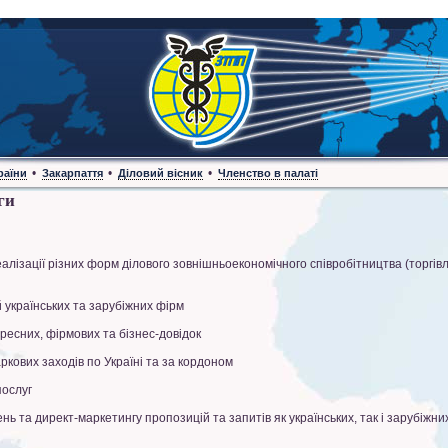
•
•
•
раїни
Закарпаття
Діловий вісник
Членство в палаті
ги
лізації різних форм ділового зовнішньоекономічного співробітництва (торгівл
українських та зарубіжних фірм
ресних, фірмових та бізнес-довідок
ркових заходів по Україні та за кордоном
послуг
 та директ-маркетингу пропозицій та запитів як українських, так і зарубіжни