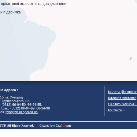
 орієнтовні експортні та довідкові ціни
їх підтримка
а адреса :
Інвестиційні проек
15, м. Ужгород,
Інтернет-виставка
. Грушевського, 62
Як стати членом 
. (0312) 66-94-50, 66-94-55.
./факс (0312) 66-94-99, 66-94-98
Контакти
ail:
tpp@tpp.uzhgorod.ua
TTP. All Rights Reserved. Created by:
Craf
IT
.com