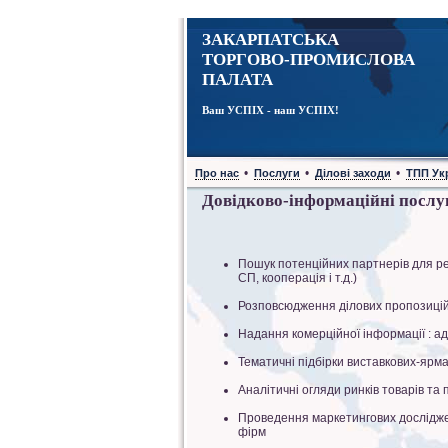
ЗАКАРПАТСЬКА
ТОРГОВО-ПРОМИСЛОВА
ПАЛАТА
Ваш УСПІХ - наш УСПІХ!
•
•
•
Про нас
Послуги
Ділові заходи
ТПП Ук
Довідково-інформаційні послу
Пошук потенційних партнерів для реа
СП, кооперація і т.д.)
Розповсюдження ділових пропозицій 
Надання комерційної інформації : ад
Тематичні підбірки виставкових-ярма
Аналітичні огляди ринків товарів та 
Проведення маркетингових досліджень
фірм