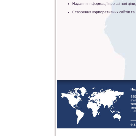
Надання інформації про світові ціни,
Створення корпоративних сайтів та 
Наш
880
вул
тел
тел
E-m
© Z