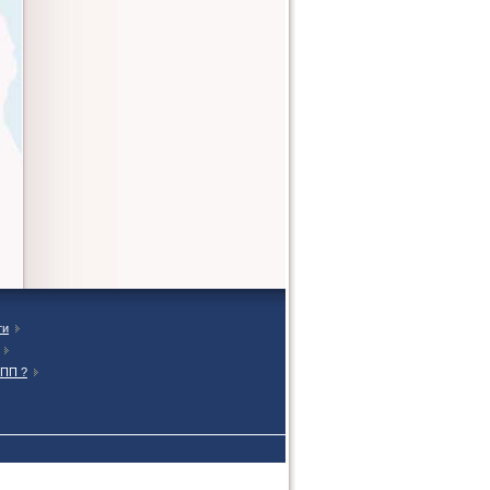
ти
ТПП ?