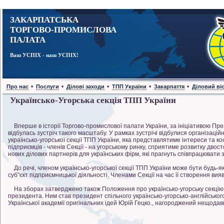
ЗАКАРПАТСЬКА
ТОРГОВО-ПРОМИСЛОВА
ПАЛАТА
Ваш УСПІХ - наш УСПІХ!
•
•
•
•
•
Про нас
Послуги
Ділові заходи
ТПП України
Закарпаття
Діловий ві
Українсько-Угорська секція ТПП України
Вперше в історії Торгово-промислової палати України, за ініціативою Пр
відбулась зустріч такого масштабу. У рамках зустрічі відбулися організацій
українсько-угорської секції ТПП України, яка представлятиме інтереси та к
підприємців - членів Секції - на угорському ринку, сприятиме розвитку дво
нових ділових партнерів для українських фірм, які прагнуть співпрацювати
До речі, членом українсько-угорської секції ТПП України може бути будь-
суб"єкт підприємницької діяльності. Членами Секції на час її створення ви
На зборах затверджено також Положення про українсько-угорську секцію ТП
президента. Ним став президент спільного українсько-угорсько-англійського
Української академії оригінальних ідей Юрій Гецко., нагороджений нещодавн