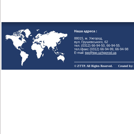
Наша адреса :
88015, м. Ужгород,
вул. Грушевського, 62
тел. (0312) 66-94-50, 66-94-55.
тел./факс (0312) 66-94-99, 66-94-98
E-mail:
tpp@tpp.uzhgorod.ua
© ZTTP. All Rights Reserved. Created by: