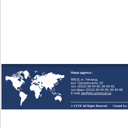
Наша адреса :
88015, м. Ужгород,
вул. Грушевського, 62
тел. (0312) 66-94-50, 66-94-55.
тел./факс (0312) 66-94-99, 66-94-98
E-mail:
tpp@tpp.uzhgorod.ua
© ZTTP. All Rights Reserved. Created by: