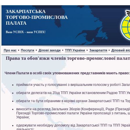
ЗАКАРПАТСЬКА
ТОРГОВО-ПРОМИСЛОВА
ПАЛАТА
Ваш УСПІХ - наш УСПІХ!
•
•
•
•
•
Про нас
Послуги
Ділові заходи
ТПП України
Закарпаття
Діловий ві
Права та обов'язки членів торгово-промислової пала
Члени Палати в особі своїх уповноважених представників мають право:
приймати участь у голосуванні з вирішальним голосом у роботі Зага
обирати делегатів на З'їзд ТПП України встановленим Радою ТПП Ук
обирати та бути обраними в керівні органи Закарпатської ТПП та То
виносити на розгляд Загальних Зборів (Конференції), Ради (Президії)
Президії Торгово-промислової палати України пропозиції з питань, 
України;
одержувати необхідну допомогу від Закарпатської ТПП та ТПП Україн
діяльності;