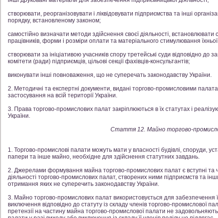
інші друковані матеріали для забезпечення підприємницької діяльності;
створювати, реорганізовувати і ліквідовувати підприємства та інші організ
порядку, встановленому законом;
самостійно визначати методи здійснення своєї діяльності, встановлювати с
працівників, форми і розміри оплати та матеріального стимулювання їхньої 
створювати за ініціативою учасників спору третейські суди відповідно до за
комітети (ради) підприємців, цільові секції фахівців-консультантів;
виконувати інші повноваження, що не суперечать законодавству України.
2. Методичні та експертні документи, видані торгово-промисловими палата
застосування на всій території України.
3. Права торгово-промислових палат закріплюються в їх статутах і реаліз
України.
Стаття 12. Майно торгово-промисл
1. Торгово-промислові палати можуть мати у власності будівлі, споруди, уст
папери та інше майно, необхідне для здійснення статутних завдань.
2. Джерелами формування майна торгово-промислових палат є вступні та чл
діяльності торгово-промислових палат, створених ними підприємств та інши
отримання яких не суперечить законодавству України.
3. Майно торгово-промислових палат використовується для забезпечення їх 
виключення відповідно до статуту із складу членів торгово-промислової пал
претензії на частину майна торгово-промислової палати не задовольняють