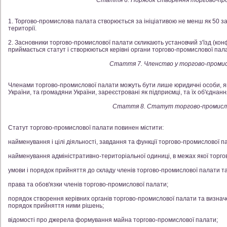
Стаття 6. Порядок створення торгово-пр
1. Торгово-промислова палата створюється за ініціативою не менш як 50 зас
території.
2. Засновники торгово-промислової палати скликають установчий з'їзд (кон
приймається статут і створюються керівні органи торгово-промислової пал
Стаття 7. Членство у торгово-промис
Членами торгово-промислової палати можуть бути лише юридичні особи, які
України, та громадяни України, зареєстровані як підприємці, та їх об'єднанн
Стаття 8. Статут торгово-промисл
Статут торгово-промислової палати повинен містити:
найменування і цілі діяльності, завдання та функції торгово-промислової п
найменування адміністративно-територіальної одиниці, в межах якої торго
умови і порядок прийняття до складу членів торгово-промислової палати та
права та обов'язки членів торгово-промислової палати;
порядок створення керівних органів торгово-промислової палати та визначе
порядок прийняття ними рішень;
відомості про джерела формування майна торгово-промислової палати;