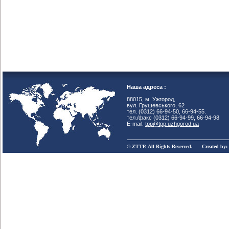
Наша адреса :
88015, м. Ужгород,
вул. Грушевського, 62
тел. (0312) 66-94-50, 66-94-55.
тел./факс (0312) 66-94-99, 66-94-98
E-mail:
tpp@tpp.uzhgorod.ua
© ZTTP. All Rights Reserved. Created by: