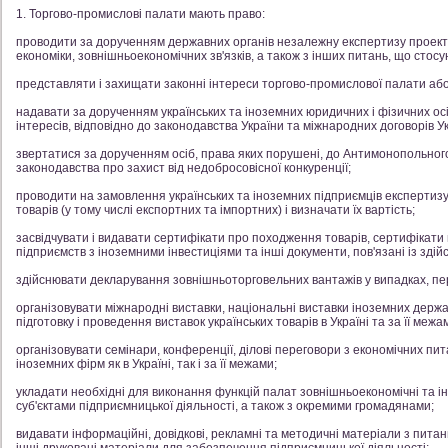
1. Торгово-промислові палати мають право:
проводити за дорученням державних органів незалежну експертизу проекті
економіки, зовнішньоекономічних зв'язків, а також з інших питань, що стосу
представляти і захищати законні інтереси торгово-промислової палати або з
надавати за дорученням українських та іноземних юридичних і фізичних осіб 
інтересів, відповідно до законодавства України та міжнародних договорів Ук
звертатися за дорученням осіб, права яких порушені, до Антимонопольного
законодавства про захист від недобросовісної конкуренції;
проводити на замовлення українських та іноземних підприємців експертизу, 
товарів (у тому числі експортних та імпортних) і визначати їх вартість;
засвідчувати і видавати сертифікати про походження товарів, сертифікати
підприємств з іноземними інвестиціями та інші документи, пов'язані із зді
здійснювати декларування зовнішньоторговельних вантажів у випадках, п
організовувати міжнародні виставки, національні виставки іноземних держа
підготовку і проведення виставок українських товарів в Україні та за її межа
організовувати семінари, конференції, ділові переговори з економічних пит
іноземних фірм як в Україні, так і за її межами;
укладати необхідні для виконання функцій палат зовнішньоекономічні та ін
суб'єктами підприємницької діяльності, а також з окремими громадянами;
видавати інформаційні, довідкові, рекламні та методичні матеріали з питань