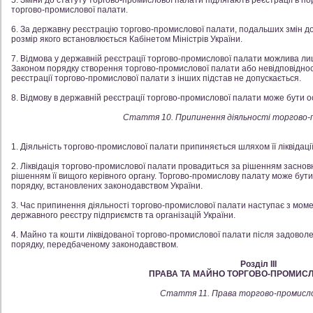
5. Зміни до статуту торгово-промислової палати підлягають реєстрації в п
торгово-промислової палати.
6. За державну реєстрацію торгово-промислової палати, подальших змін до 
розмір якого встановлюється Кабінетом Міністрів України.
7. Відмова у державній реєстрації торгово-промислової палати можлива л
Законом порядку створення торгово-промислової палати або невідповідності
реєстрації торгово-промислової палати з інших підстав не допускається.
8. Відмову в державній реєстрації торгово-промислової палати може бути о
Стаття 10. Припинення діяльності торгово-
1. Діяльність торгово-промислової палати припиняється шляхом її ліквідації
2. Ліквідація торгово-промислової палати провадиться за рішенням заснов
рішенням її вищого керівного органу. Торгово-промислову палату може бути 
порядку, встановлених законодавством України.
3. Час припинення діяльності торгово-промислової палати наступає з мом
державного реєстру підприємств та організацій України.
4. Майно та кошти ліквідованої торгово-промислової палати після задоволе
порядку, передбаченому законодавством.
Розділ III
ПРАВА ТА МАЙНО ТОРГОВО-ПРОМИС
Стаття 11. Права торгово-промисл