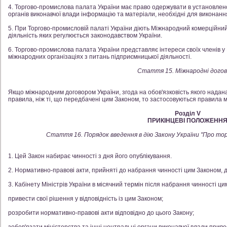
4. Торгово-промислова палата України має право одержувати в установлено
органів виконавчої влади інформацію та матеріали, необхідні для виконанн
5. При Торгово-промисловій палаті України діють Міжнародний комерційний
діяльність яких регулюється законодавством України.
6. Торгово-промислова палата України представляє інтереси своїх членів у 
міжнародних організаціях з питань підприємницької діяльності.
Стаття 15. Міжнародні дого
Якщо міжнародним договором України, згода на обов'язковість якого надан
правила, ніж ті, що передбачені цим Законом, то застосовуються правила 
Розділ V
ПРИКІНЦЕВІ ПОЛОЖЕНН
Стаття 16. Порядок введення в дію Закону України "Про тор
1. Цей Закон набирає чинності з дня його опублікування.
2. Нормативно-правові акти, прийняті до набрання чинності цим Законом, д
3. Кабінету Міністрів України в місячний термін після набрання чинності ци
привести свої рішення у відповідність із цим Законом;
розробити нормативно-правові акти відповідно до цього Закону;