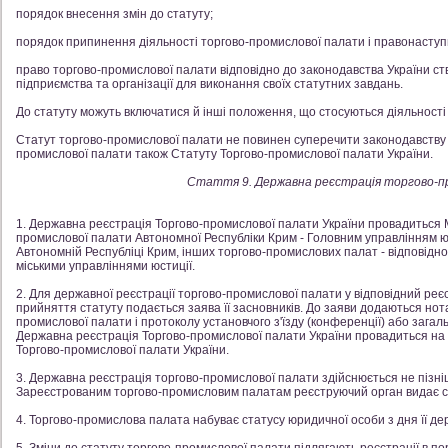
порядок внесення змін до статуту;
порядок припинення діяльності торгово-промислової палати і правонаступн
право торгово-промислової палати відповідно до законодавства України ств
підприємства та організації для виконання своїх статутних завдань.
До статуту можуть включатися й інші положення, що стосуються діяльності
Статут торгово-промислової палати не повинен суперечити законодавству У
промислової палати також Статуту Торгово-промислової палати України.
Стаття 9. Державна реєстрація торгово-п
1. Державна реєстрація Торгово-промислової палати України провадиться Мі
промислової палати Автономної Республіки Крим - Головним управлінням юст
Автономній Республіці Крим, інших торгово-промислових палат - відповідн
міськими управліннями юстиції.
2. Для державної реєстрації торгово-промислової палати у відповідний реє
прийняття статуту подається заява її засновників. До заяви додаються нотар
промислової палати і протоколу установчого з'їзду (конференції) або загал
Державна реєстрація Торгово-промислової палати України провадиться на пі
Торгово-промислової палати України.
3. Державна реєстрація торгово-промислової палати здійснюється не пізніш
Зареєстрованим торгово-промисловим палатам реєструючий орган видає с
4. Торгово-промислова палата набуває статусу юридичної особи з дня її дер