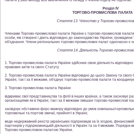
палати у разі виходу або виключення із складу її членів поділу не підлягає.
Розділ IV
ТОРГОВО-ПРОМИСЛОВА ПАЛАТА 
Стаття 13. Членство у Торгово-промислові
Членами Торгово-промислової палати України є торгово-промислові палати, 
особи, які створені і діють відповідно до законодавства України, громадяни 
об'єднання. Члени регіональних торгово-промислових палат одночасно є ч
Стаття 14. Діяльність Торгово-промислово
1. Торгово-промислова палата України здійснює свою діяльність відповідно 
правових актів та свого Статуту.
2. Торгово-промислова палата України відповідно до цього Закону та свого 
Україні, так і за її межами, об'єднує торгово-промислові палати та координує 
3. Торгово-промислова палата України:
відкриває свої представництва та філії в інших країнах, а також засновує 
організаціями як в Україні, так і за її межами змішані торгово-промислові пал
засвідчує обставини форс-мажору відповідно до умов зовнішньоторговельних
торговельні та портові звичаї, прийняті в Україні;
веде недержавний реєстр українських підприємців за їх згодою, фінансовий с
партнерів у підприємницькій діяльності в Україні та за її межами. Порядок
Торгово-промисловою палатою України.