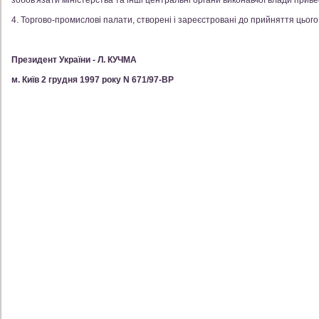
зобов'язати міністерства та інші центральні органи виконавчої влади привес
4. Торгово-промислові палати, створені і зареєстровані до прийняття цього
Президент України - Л. КУЧМА
м. Київ 2 грудня 1997 року N 671/97-ВР