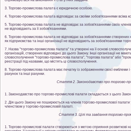
спрямовується на виконання її статутних завдань.
3. Торгово-промислова палата є юридичною особою.
4. Торгово-промислова палата відповідає за своїми зобов'язаннями всіма 
5. Торгово-промислова палата не відповідає за зобов'язаннями своїх члені
не відповідають за її зобов'язаннями.
6. Торгово-промислова палата не відповідає за зобов'язаннями створених н
як підприємства та інші організації не відповідають за зобов'язаннями тор
7. Назва "торгово-промислова палата" та утворені на її основі словоспол
організацій, створених відповідно до цього Закону. Інші організації не маю
словосполучення "торгово-промислова палата", "торгова палата" або "пром
реєстрації під назвами, що містять ці словосполучення.
8. Торгово-промислова палата має печатку із зображенням своєї емблеми і
рахунок та інші рахунки.
Стаття 2. Законодавство про торгово-пр
1. Законодавство про торгово-промислові палати складається з цього Закон
2. Дія цього Закону не поширюється на членів торгово-промислової палати у 
членством у торгово-промисловій палаті.
Стаття 3. Цілі та завдання торгово-пр
1. Торгово-промислові палати створюються з метою сприяння розвиткові н