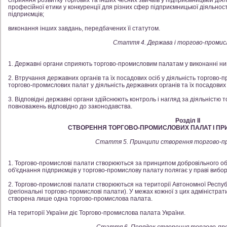
сприяння розвитку торгових та інших чесних звичаїв у підприємницькій діял
професійної етики у конкуренції для різних сфер підприємницької діяльності
підприємців;
виконання інших завдань, передбачених її статутом.
Стаття 4. Держава і торгово-промис
1. Державні органи сприяють торгово-промисловим палатам у виконанні ни
2. Втручання державних органів та їх посадових осіб у діяльність торгово-п
торгово-промислових палат у діяльність державних органів та їх посадових 
3. Відповідні державні органи здійснюють контроль і нагляд за діяльністю 
повноважень відповідно до законодавства.
Розділ II
СТВОРЕННЯ ТОРГОВО-ПРОМИСЛОВИХ ПАЛАТ І ПРИ
Стаття 5. Принципи створення торгово-п
1. Торгово-промислові палати створюються за принципом добровільного об
об'єднання підприємців у торгово-промислову палату полягає у праві вибору
2. Торгово-промислові палати створюються на території Автономної Респуб
(регіональні торгово-промислові палати). У межах кожної з цих адміністр
створена лише одна торгово-промислова палата.
На території України діє Торгово-промислова палата України.