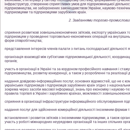
економіки, її інтеграції у світову господарську систему, формуванню сучасн
інфраструктур, створенню сприятливих умов для підприємницької діяльності,
підприємництва, не заборонених законодавством України, науково-технічних
підприємцями та підприємцями зарубіжних країн.
2. Завданнями торгово-промислових
сприяння розвиткові зовнішньоекономічних зв'язків, експорту українських т
підприємцям у проведенні торговельно-економічних операцій на внутрішнь
форм співробітництва;
представлення інтересів членів палати з питань господарської діяльності як в
організація взаємодії між суб'єктами підприємницької діяльності, координаці
органів;
участь в організації в Україні та за кордоном професійного навчання і стаж
підприємництва, розвитку конкуренції, а також у розробленні та реалізації 
надання довідково-інформаційних послуг, основних відомостей, що не є ко
українських підприємців і підприємців зарубіжних країн згідно з націонал
зокрема через засоби масової інформації, знань про економіку і науково-те
правила торгівлі в Україні і зарубіжних країнах, можливості зовнішньоеконо
сприяння в організації інфраструктури інформаційного обслуговування пі
надання послуг для здійснення комерційної діяльності іноземним фірмам т
встановлення і розвиток зв'язків з іноземними підприємцями, а також орган
участь у роботі міжнародних неурядових організацій та інших спільних орга