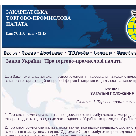
ЗАКАРПАТСЬКА
ТОРГОВО-ПРОМИСЛОВА
ПАЛАТА
Ваш УСПІХ - наш УСПІХ!
•
•
•
•
•
Про нас
Послуги
Ділові заходи
ТПП України
Закарпаття
Діловий ві
Закон України "Про торгово-промислові палати
Цей Закон визначає загальні правові, економічні та соціальні засади створ
встановлює організаційно-правові форми і напрями їх діяльності, а також 
Розділ I
ЗАГАЛЬНІ ПОЛОЖЕННЯ
Стаття 1. Торгово-промислова 
1. Торгово-промислова палата є недержавною неприбутковою самоврядною о
створені і діють відповідно до законодавства України, та громадян України, 
2. Торгово-промислова палата може займатися підприємницькою діяльністю 
виконання її статутних завдань. Одержаний нею прибуток не розподіляєтьс