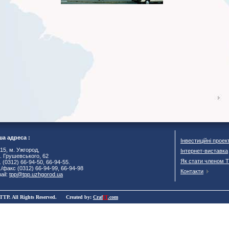
а адреса :
Інвестиційні проек
15, м. Ужгород,
Інтернет-виставка
. Грушевського, 62
Як стати членом 
. (0312) 66-94-50, 66-94-55.
./факс (0312) 66-94-99, 66-94-98
Контакти
ail:
tpp@tpp.uzhgorod.ua
TTP. All Rights Reserved. Created by:
Craf
IT
.com