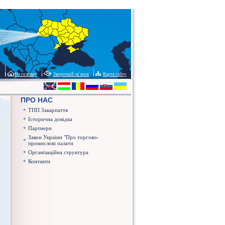
На головну
Зворотній зв`язок
Карта сайту
ПРО НАС
ТПП Закарпаття
Історична довідка
Партнери
Закон України "Про торгово-
промислові палати
Організаційна структура
Контакти