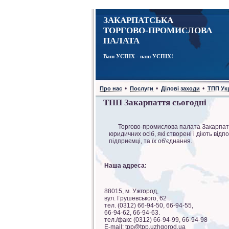
ЗАКАРПАТСЬКА
ТОРГОВО-ПРОМИСЛОВА
ПАЛАТА
Ваш УСПІХ - наш УСПІХ!
•
•
•
Про нас
Послуги
Ділові заходи
ТПП Ук
ТПП Закарпаття сьогодні
Торгово-промислова палата Закарпаття 
юридичних осіб, які створені і діють від
підприємці, та їх об'єднання.
Наша адреса:
88015, м. Ужгород,
вул. Грушевського, 62
тел. (0312) 66-94-50, 66-94-55,
66-94-62, 66-94-63.
тел./факс (0312) 66-94-99, 66-94-98
E-mail: tpp@tpp.uzhgorod.ua