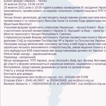
Бізнес-форум «Україна – Чехія»
20 жовтня 2021р. 10:00-14:00
20 жовтня 2021 року о 10:00 годині в рамках проведення ІХ засідання Украї
економічного, промислового та науково-технічного співробітництва в ТПП Ук
форум.
Чеську бізнес-делегацію, до якої входять представники різних секторів е
промисловості та транспорту Ярослав Ганак та голова Ради директорів па
Франтішек Масопуст.
Учасників форуму привітають співголови Українсько – чеської Комісії - Віце 
стратегічних галузей промисловості України О. Уруський та Віце – прем’єр – 
Міністр транспорту Чеської Республіки К. Гавлічек.
Співорганізаторами Форуму виступають Торгово-промислова палата України 
країнами СНД за підтримки Посольства ЧР в Україні та Посольства України 
Програма заходу включатиме пленарну частину, в якій будуть висвітлені н
українсько-чеського економічного співробітництва, умови ведення бізнесу в У
чого відбудуться В2В-переговори між представниками ділових кіл України та
Робочі мови заходу – українська/чеська.
Переклад - синхронний.
Місце проведення: ТПП України, зала «Колізей» (Київ, вул. Велика Житомир
До участі у форумі запрошуються українські компанії, зацікавлені у налаго
Республікою, представники державних установ та органів влади.
Участь у заході безкоштовна.
Контакти для довідок:
Ольга Бондаренко (boi-ier@ucci.org.ua), тел.: (044)46198 07/08
Єгорова Юлія т. (044) 4619807 м. 0509426966, yys-ier@ucci.org.ua
Валерія Забашта, т. +38(044)58428 15, м. 0503664997, zva-zed@ucci.org.ua