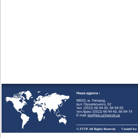
Наша адреса :
88015, м. Ужгород,
вул. Грушевського, 62
тел. (0312) 66-94-50, 66-94-55.
тел./факс (0312) 66-94-60, 66-94-74
E-mail:
tpp@tpp.uzhgorod.ua
© ZTTP. All Rights Reserved. Created by: