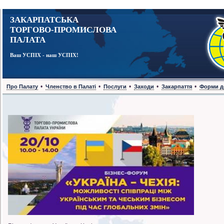
ЗАКАРПАТСЬКА
ТОРГОВО-ПРОМИСЛОВА
ПАЛАТА
Ваш УСПІХ - наш УСПІХ!
•
•
•
•
•
Про Палату
Членство в Палаті
Послуги
Заходи
Закарпаття
Форми д