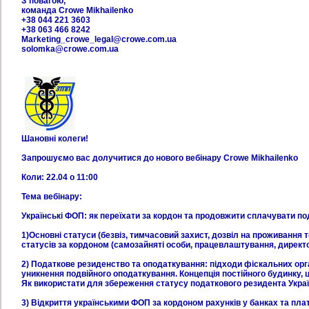
З повагою,
команда Crowe Mikhailenko
+38 044 221 3603
+38 063 466 8242
Marketing_crowe_legal@crowe.com.ua
solomka@crowe.com.ua
Шановні колеги!
Запрошуємо вас долучитися до нового вебінару Crowe Mikhailenko
Коли: 22.04 о 11:00
Тема вебінару:
Українські ФОП: як переїхати за кордон та продовжити сплачувати под
1)Основні статуси (безвіз, тимчасовий захист, дозвіл на проживання 
статусів за кордоном (самозайняті особи, працевлаштування, директо
2) Податкове резиденство та оподаткування: підходи фіскальних орга
уникнення подвійного оподаткування. Концепція постійного будинку, 
Як використати для збереження статусу податкового резидента Укра
3) Відкриття українськими ФОП за кордоном рахунків у банках та пла