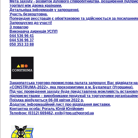
Мета заходу - розвиток ділового співробітництва, розширення підприє
торгівлі між двома країнами.
Детальніша інформація у запрошенні.
Участь безкоштовна.
Попередня реєстрація є обов’язковою та здійснюється за посиланням
Запрошуємо до участі!
З повагою
Виконавча дирекція УСПП
044 536 96 41
044 536 96 37
050 353 33 88
Закарпатська торгово-промислова палата запрошує Вас відвідати н
«CONSTRUMA-2022», яка проходмитиме в м. Будапешт (Угорщина).
Під час проведення заходу буде представлена можливість встановле
підприємствами – виробниками продукції та торгуючими організаціям
Поїздка відбудеться 06-08 квітня 2022 р.
Додаток: інформаційний лист про відвідання виставки.
Контактна особа: Рогаль Юлій Юлійович
Телефон: (0312) 669462, exib@tpp.uzhgorod.ua