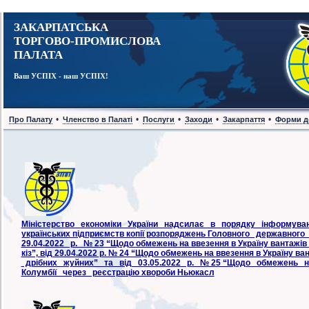
ЗАКАРПАТСЬКА
ТОРГОВО-ПРОМИСЛОВА
ПАЛАТА
Ваш УСПІХ - наш УСПІХ!
•
•
•
•
•
Про Палату
Членство в Палаті
Послуги
Заходи
Закарпаття
Форми д
Міністерство економіки України надсилає в порядку інформуванн
українських підприємств копії розпоряджень Головного державног
29.04.2022 р. № 23 “Щодо обмежень на ввезення в Україну вантажів з
кіз”, від 29.04.2022 р. № 24 “Щодо обмежень на ввезення в Україну
дрібних жуйних” та від 03.05.2022 р. № 25 “Щодо обмежень н
Колумбії через реєстрацію хвороби Ньюкасл