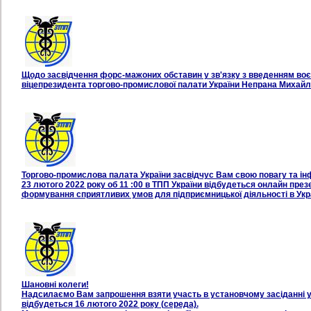
Щодо засвідчення форс-мажоних обставин у зв'язку з введенням воє
віцепрезидента торгово-промислової палати України Непрана Михайл
Торгово-промислова палата України засвiдчус Вам свою поваrу та iн
23 лютого 2022 року об 11 :00 в ТПП України вiдбудеться онлайн ­пре
формування сприятливих умов для пiдприємницької дiяльностi в Укра
Шановні колеги!
Надсилаємо Вам запрошення взяти участь в установчому засіданні ук
відбудеться 16 лютого 2022 року (середа).