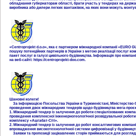
обладнання губернаторам області, брати участь у тендерах на державн
виробника або дилери легких вантажівок, на яких вони можуть монту
«Centroprojekt d.o.o», яка є партнером міжнародної компанії «EURO
пошуку потенційних партнерів в України з метою реалізації послуг ко
пакет послуг в галузі цивільного будівництва. Інформація про компан
на веб-сайті: https://centroprojekt-doo.com.
Шановні колеги!
За інформацією Посольства України в Туркменістані, Міністерство б
проведення двох міжнародних тендерів щодо будівництва мега-проєк
1. Міжнародний тендер із залучення до роботи спеціалізованих компа
проведення комплексної інженерногеологічної розвідувальної роботи
комплексу «Ашгабат-Сіті».
2. Міжнародний тендер із залучення до робот консалтингових компані
впровадження високотехнологічної системи цифровізації у будівницт
Заявки та пропозиції зацікавлених сторін приймаються для розгляд