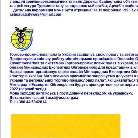
у відділі зовнішньоекономічних зв’язків Дирекції будівельних об’єкті
та архітектури Туркменістану за адресою: м.Ашгабат, Арчабіл шайоли,
Детальна інформація може бути отримана: за телефоном: +993 12 4
ashgabatcitywes@gmail.com
Торгово-промислова палата України засвідчує свою повагу та зверта
Продовжуючи спільну роботу між німецькою організацією Deutsche Gese
Zusammenarbeit та системою Торгово-промислових палат в Україні, з
онлайн Міжнародних Експертних Обговореннях для представників кла
Наразі проєкт організовує серію онлайн Міжнародних Експертних Обг
кластерів України. Ми з великою приємністю запрошуємо до участі в
України та регіональних торгово-промислових палат, які цікавляться 
Міжнародні Експертні Обговорення будуть проводитися щочетверга з 
2022 (перший захід).
Мова заходів: англійська з послідовним перекладом на українську.
Детальніше на сайті ucci@ucci.org.ua
Tel: +380 44 5842814