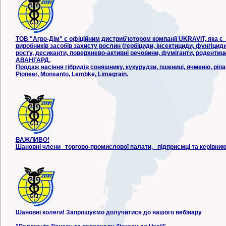
ТОВ "Агро-Дім" є офіційним дистриб'ютором компанії UKRAVIT, яка є
виробників засобів захисту рослин (гербіциди, інсектициди, фунгіцид
росту, десиканти, поверхнево-активні речовини, фуміганти, родентиц
АВАНГАРД.
Продаж насіння гібридів соняшнику, кукурудзи, пшениці, ячменю, ріп
Pioneer, Monsanto, Lembke, Limagrain.
ВАЖЛИВО!
Шановні члени торгово-промислової палати, підприємці та керівники 
Шановні колеги! Запрошуємо долучитися до нашого вебінару