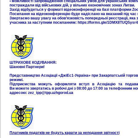
• можливості запровадження спеціальних умов для українських комп
постраждали від військових дій, у вільних економічних зонах Литви.
Захід відбудеться у форматі відеоконференцїї на базі платформи Zo
Посилання на відеоконференцію буде надіслано на вказаний під час п
Звертаємо вашу увагу на обов’язковість попередньої реєстрації, як
учасника за наступним посиланням: https://forms.gle/1DMX8TUQSysr
ШТРИХОВЕ КОДУВАННЯ:
Шановні Партнери!
Представництво Асоціації «ДжіЕс1-Україна» при Закарпатській торго
режимі.
Підприємства можуть оформляти вступ в Асоціацію та подават
Ви можете звертатись в робочі дні з 08:00 до 17:00 за телефонним н
адресою: zez_tpp@tpp.uzhgorod.ua
Платників податків не будуть карати за неподання звітності