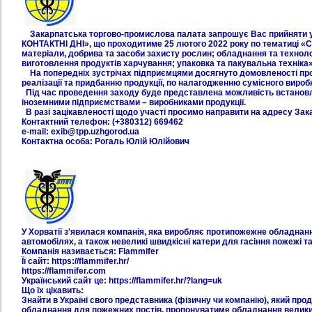
Закарпатська торгово-промислова палата запрошує Вас прийняти у
КОНТАКТНІ ДНІ», що проходитиме 25 лютого 2022 року по тематиці «Сі
матеріали, добрива та засоби захисту рослин; обладнання та техноло
виготовлення продуктів харчування; упаковка та пакувальна техніка»
На попередніх зустрічах підприємцями досягнуто домовленості про 
реалізації та придбанню продукції, по налагодженню сумісного вироб
Під час проведення заходу буде представлена можливість встановле
іноземними підприємствами – виробниками продукції.
В разі зацікавленості щодо участі просимо направити на адресу Зака
Контактний телефон: (+380312) 669462
e-mail: exib@tpp.uzhgorod.ua
Контактна особа: Рогаль Юлій Юлійович
У Хорватії з'явилася компанія, яка виробляє протипожежне обладнан
автомобілях, а також невеликі швидкісні катери для гасіння пожежі та
Компанія називається: Flammifer
Її сайт: https://flammifer.hr/
https://flammifer.com
Український сайт це: https://flammifer.hr/?lang=uk
Що їх цікавить:
Знайти в Україні свого представника (фізичну чи компанію), який пр
обладнання для пожежних постів, пропонуватиме обладнання велики