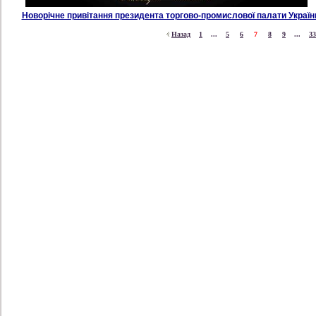
Новорічне привітання президента торгово-промислової палати Украї
Назад
1
...
5
6
7
8
9
...
33