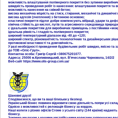
можливість влаштування полімерного покриття без зупинки виробнич
швидкість проведення робіт із нанесення: влаштування покриття та в
можливість нанесення на свіжий бетон;
висока механічна міцність на стиск, стирання, механічні та динамічні
висока адгезія (зчеплення) з бетонною основою;
еластичні покриття підлог добре компенсують вібрації, удари та дефо
хімічна стійкість до кислот, лугів та агресивного середовища природ
є ідеальним покриттям для виробничих приміщень з постійними «мо
ідеальна рівність і гладкість полімерного покриття;
широкий температурний діапазон від -40 до +120;
широкий спектр, різноманітність технологічних та дизайнерських ріше
протиковзкі властивості та довговічність.
У разі необхідності проведення будівельних робіт швидко, якісно та 
до ТОВ «Оліс-Груп».
Контактна особа: Григір Сергій +380675201077.
Адреса: 25006 м.Кропивницький, вул. В’ячеслава Чорновола, 14/2/2
Веб-сайт https://www.olis-group.com.ua/
Шановні друзі!
Сподіваємося, що ви та ваші близьки у безпеці.
Український бізнес повинен відновити свою діяльність попри усі скла
Однією з можливостей є релокація бізнесу за кордон.
Наші колеги з різних офісів Crowe з усього світу (144 країни) надают
бізнесу.
Зокрема ми разом з нашими австрійськими колегами запрошуємо вас