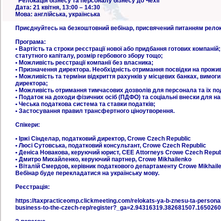
"Релокація бізнесу та персоналу бізнесу до Чехії"
Дата: 21 квітня, 13:00 – 14:30
Мова: англійська, українська
Приєднуйтесь на безкоштовний вебінар, присвячений питанням релокац
Програма:
• Вартість та строки реєстрації нової або придбання готових компані
статутного капіталу, розмір гербового збору тощо;
• Можливість реєстрації компанії без власника;
• Призначення директора. Необхідність отримання посвідки на прожи
• Можливість та терміни відкриття рахунків у місцевих банках, вимоги
директора;
• Можливість отримання тимчасових дозволів для персонала та їх п
• Податок на доходи фізичних осіб (ПДФО) та соціальні внески для н
• Чеська податкова система та ставки податків;
• Застосування правил трансфертного ціноутворення.
Спікери:
• Іржі Сінделар, податковий директор, Crowe Czech Republic
• Люсі Сутовська, податковий консультант, Crowe Czech Republic
• Деніса Новакова, керуючий юрист, CEE Attorneys Crowe Czech Repub
• Дмитро Михайленко, керуючий партнер, Crowe Mikhailenko
• Віталій Смердов, керівник податкового департаменту Crowe Mikhail
Вебінар буде перекладатися на українську мову.
Реєстрація:
https://taxpracticeomp.clickmeeting.com/relokats-ya-b-znesu-ta-personal
business-to-the-czech-rep/register?_ga=2.94316319.382681507.16502