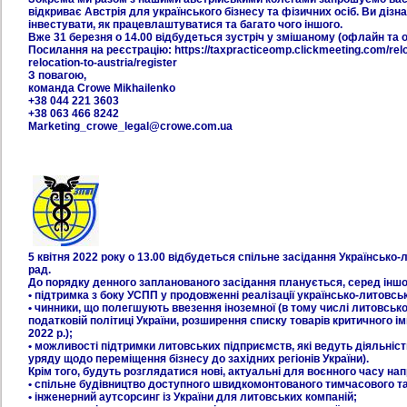
відкриває Австрія для українського бізнесу та фізичних осіб. Ви дізна
інвестувати, як працевлаштуватися та багато чого іншого.
Вже 31 березня о 14.00 відбудеться зустріч у змішаному (офлайн та 
Посилання на реєстрацію: https://taxpracticeomp.clickmeeting.com/relo
relocation-to-austria/register
З повагою,
команда Crowe Mikhailenko
+38 044 221 3603
+38 063 466 8242
Marketing_crowe_legal@crowe.com.ua
5 квітня 2022 року о 13.00 відбудеться спільне засідання Українсько-
рад.
До порядку денного запланованого засідання планується, серед іншо
• підтримка з боку УСПП у продовженні реалізації українсько-литовськи
• чинники, що полегшують ввезення іноземної (в тому числі литовської)
податковій політиці України, розширення списку товарів критичного ім
2022 р.);
• можливості підтримки литовських підприємств, які ведуть діяльність
уряду щодо переміщення бізнесу до західних регіонів України).
Крім того, будуть розглядатися нові, актуальні для воєнного часу нап
• спільне будівництво доступного швидкомонтованого тимчасового та
• інженерний аутсорсинг із України для литовських компаній;