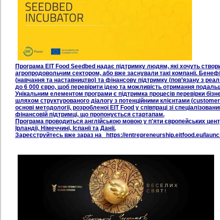
Програма EIT Food Seedbed надає підтримку людям, які хочуть створи
агропродовольчим сектором, або вже заснували такі компанії. Бене
(навчання та наставництво) та фінансову підтримку (пов’язану з реал
до 6 000 євро, щоб перевірити ідею та можливість отримання подальш
Унікальним елементом програми є підтримка процесів перевірки бізне
шляхом структурованого діалогу з потенційними клієнтами (customer 
основі методології, розробленої EIT Food у співпраці зі спеціалізова
фінансовій підтримці, що пропонується стартапам.
Програма проводиться англійською мовою у п'яти європейських центр
Ірландії, Німеччині, Іспанії та Данії.
Зареєструйтесь вже зараз на https://entrepreneurship.eitfood.eu/launc