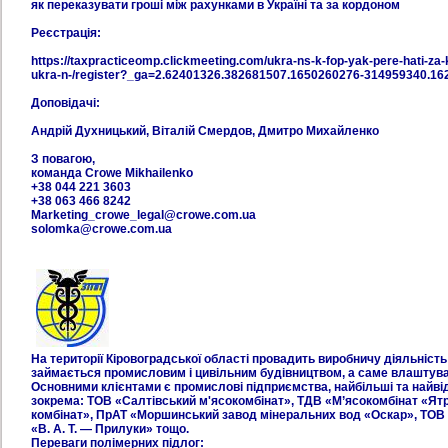
як переказувати гроші між рахунками в Україні та за кордоном
Реєстрація:
https://taxpracticeomp.clickmeeting.com/ukra-ns-k-fop-yak-pere-hati-za-
ukra-n-/register?_ga=2.62401326.382681507.1650260276-314959340.1
Доповідачі:
Андрій Духницький, Віталій Смердов, Дмитро Михайленко
З повагою,
команда Crowe Mikhailenko
+38 044 221 3603
+38 063 466 8242
Marketing_crowe_legal@crowe.com.ua
solomka@crowe.com.ua
На території Кіровоградської області провадить виробничу діяльність
займається промисловим і цивільним будівництвом, а саме влаштува
Основними клієнтами є промислові підприємства, найбільші та найві
зокрема: ТОВ «Салтівський м'ясокомбінат», ТДВ «М’ясокомбінат «Ят
комбінат», ПрАТ «Моршинський завод мінеральних вод «Оскар», ТОВ
«В. А. Т. — Прилуки» тощо.
Переваги полімерних підлог: