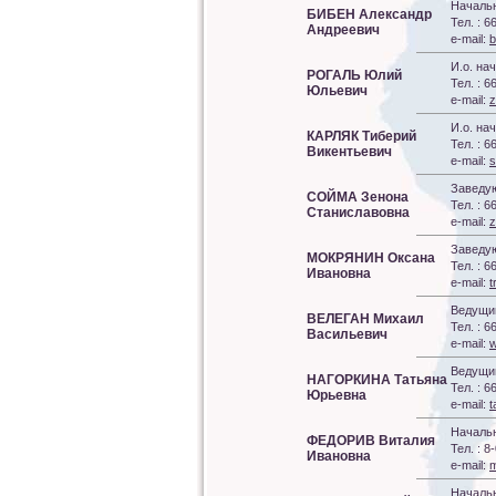
Начальн
БИБЕН Александр
Тел. : 6
Андреевич
e-mail:
b
И.о. на
РОГАЛЬ Юлий
Тел. : 6
Юльевич
e-mail:
z
И.о. на
КАРЛЯК Тиберий
Тел. : 6
Викентьевич
e-mail:
s
Заведу
СОЙМА Зенона
Тел. : 6
Станиславовна
e-mail:
z
Заведу
МОКРЯНИН Оксана
Тел. : 6
Ивановна
e-mail:
t
Ведущий
ВЕЛЕГАН Михаил
Тел. : 6
Васильевич
e-mail:
w
Ведущий
НАГОРКИНА Татьяна
Тел. : 6
Юрьевна
e-mail:
t
Начальн
ФЕДОРИВ Виталия
Тел. : 
Ивановна
e-mail:
m
Начальн