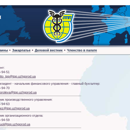
Я
•
•
•
аины
Закарпатье
Деловой вестник
Членство в палате
нт:
6-94-51
tto_tpp@tpp.uzhgorod.ua
езидент - начальник финансового управления - главный бухгалтер:
6-94-70
oroleva@tpp.uzhgorod.ua
ик производственного управления:
6-94-63
ez@tpp.uzhgorod.ua
ик организационного отдела:
6-94-59
uol@tpp.uzhgorod.ua