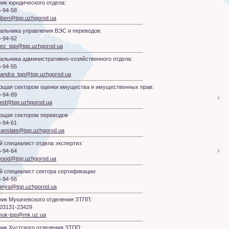
ик юридического отдела:
6-94-58
iben@tpp.uzhgorod.ua
чальника управления ВЭС и переводов:
6-94-62
ez_tpp@tpp.uzhgorod.ua
чальника административно-хозяйственного отдела:
6-94-55
andra_tpp@tpp.uzhgorod.ua
ющая сектором оценки имущества и имущественных прав:
6-94-89
ed@tpp.uzhgorod.ua
ющая сектором переводов
6-94-61
ranslate@tpp.uzhgorod.ua
 специалист отдела экспертиз:
6-94-64
ood@tpp.uzhgorod.ua
 специалист сектора сертификации:
6-94-56
anya@tpp.uzhgorod.ua
ик Мукачевского отделения ЗТПП:
8-03131-23429
uk-tpp@mk.uz.ua
ик Хустского отделения ЗТПП: