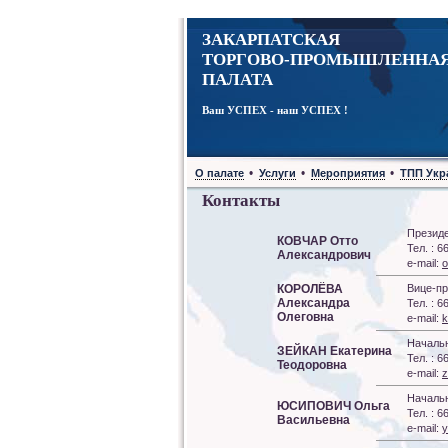
ЗАКАРПАТСКАЯ
ТОРГОВО-ПРОМЫШЛЕННА
ПАЛАТА
Ваш УСПЕХ - наш УСПЕХ !
•
•
•
О палате
Услуги
Мероприятия
ТПП Укр
Контакты
Президе
КОВЧАР Отто
Тел. : 6
Александрович
e-mail:
o
КОРОЛЁВА
Вице-пр
Александра
Тел. : 6
Олеговна
e-mail:
k
Начальн
ЗЕЙКАН Екатерина
Тел. : 6
Теодоровна
e-mail:
z
Начальн
ЮСИПОВИЧ Ольга
Тел. : 6
Васильевна
e-mail:
y