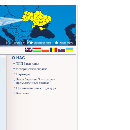
На головну
Обратная связь
Карта сайту
О НАС
ТПП Закарпатья
Историческая справка
Партнеры
Закон Украины "О торгово-
промышленных палатах"
Организационная структура
Контакты