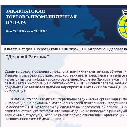
ЗАКАРПАТСКАЯ
ТОРГОВО-ПРОМЫШЛЕННАЯ
ПАЛАТА
Ваш УСПЕХ - наш УСПЕХ !
•
•
•
•
•
О палате
Услуги
Мероприятия
ТПП Украины
Закарпатье
Деловой в
"Деловой Вестник"
Одним из средств общения с предприятиями - членами палаты, обмена 
Украины и зарубежных стран, государственными и представительными от
является выпуск информационно-рекламного бюллетня Закарпатской ТПП "
размещается информация о деятельности ЗТПП и членов палаты, коммен
документов, освещаются деловые мероприятия в Украине и за границей, 
информация.
Заметим, что производители, торгово-посреднические организации имею
информационно-рекламные материалы о своей деятельности, продукции ил
Закарпатской ТПП материалы публикуются на безвозмездной основе. Об 
свидетельствует уже тот факт, что наше издание не попадает в руки случ
зарубежные структуры, которые имеют прямое отношение к организации 
внешнеэкономической деятельности.