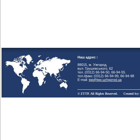
Наш адрес :
88015, м. Ужгород,
вул. Грушевського, 62
тел. (0312) 66-94-50, 66-94-55.
тел./факс (0312) 66-94-99, 66-94-98
E-mail:
tpp@tpp.uzhgorod.ua
© ZTTP. All Rights Reserved. Created by: