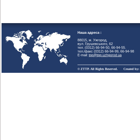
Наша адреса :
88015, м. Ужгород,
вул. Грушевського, 62
тел. (0312) 66-94-50, 66-94-55.
тел./факс (0312) 66-94-99, 66-94-98
E-mail:
tpp@tpp.uzhgorod.ua
© ZTTP. All Rights Reserved. Created by: