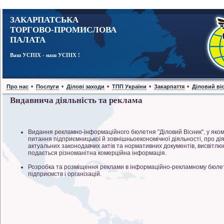
ЗАКАРПАТСЬКА
ТОРГОВО-ПРОМИСЛОВА
ПАЛАТА
Ваш УСПІХ - наш УСПІХ !
•
•
•
•
•
Про нас
Послуги
Ділові заходи
ТПП України
Закарпаття
Діловий ві
Видавнича діяльність та реклама
Видання рекламно-інформаційного бюлетня "Діловий Вісник", у яком
питання підприємницької й зовнішньоекономічної діяльності, про ді
актуальних законодавчих актів та нормативних документів, висвітлюю
подається різноманітна комерційна інформація.
Розробка та розміщення реклами в інформаційно-рекламному бюлете
підприємств і організацій.