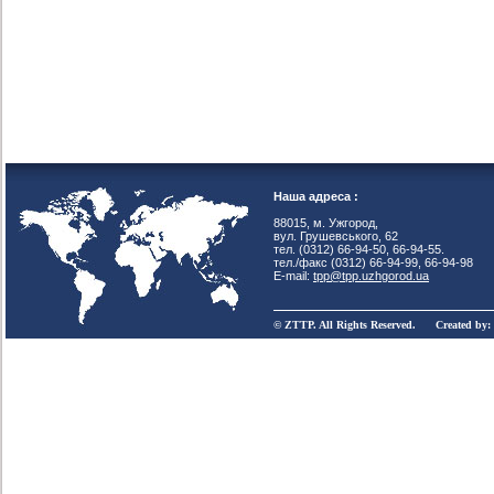
Наша адреса :
88015, м. Ужгород,
вул. Грушевського, 62
тел. (0312) 66-94-50, 66-94-55.
тел./факс (0312) 66-94-99, 66-94-98
E-mail:
tpp@tpp.uzhgorod.ua
© ZTTP. All Rights Reserved. Created by: