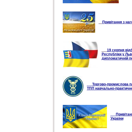
Привітання з наг
19 серпня від
Республіки у Льв
дипломатичній п
Торгово-промислова пала
ТПП навчально-практично
Привітання 
України