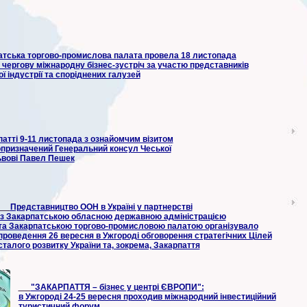
атська торгово-промислова палата провела 18 листопада
 чергову міжнародну бізнес-зустріч за участю представників
ї індустрії та споріднених галузей
атті 9-11 листопада з ознайомчим візитом
призначений Генеральний консул Чеської
ьвові Павел Пешек
Представництво ООН в Україні у партнерстві
із Закарпатською обласною державною адміністрацією
та Закарпатською торгово-промисловою палатою організувало
проведення 26 вересня в Ужгороді обговорення стратегічних Цілей
сталого розвитку України та, зокрема, Закарпаття
"ЗАКАРПАТТЯ – бізнес у центрі ЄВРОПИ":
в Ужгороді 24-25 вересня проходив міжнародний інвестиційний
туристичний форум