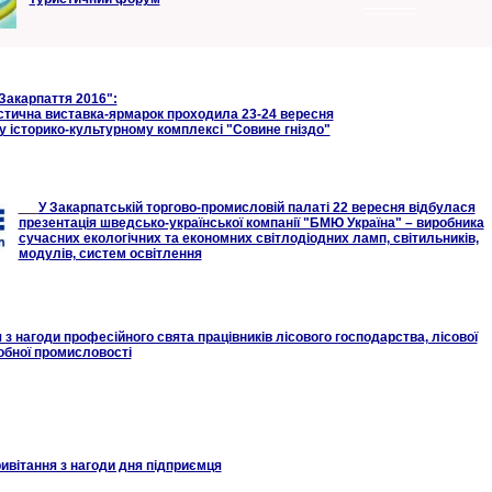
Закарпаття 2016":
стична виставка-ярмарок проходила 23-24 вересня
 історико-культурному комплексі "Совине гніздо"
У Закарпатській торгово-промисловій палаті 22 вересня відбулася
презентація шведсько-української компанії "БМЮ Україна" – виробника
cучасних екологічних та економних світлодіодних ламп, світильників,
модулів, систем освітлення
 з нагоди професійного свята працівників лісового господарства, лісової
обної промисловості
ивітання з нагоди дня підприємця