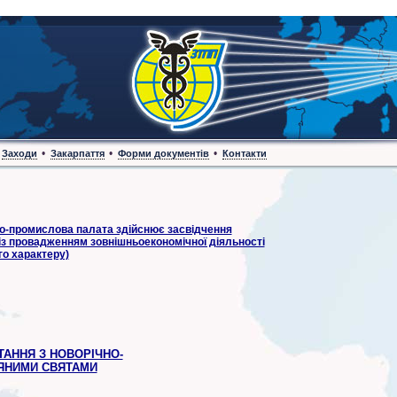
•
•
•
Заходи
Закарпаття
Форми документів
Контакти
о-промислова палата здійснює засвідчення
 із провадженням зовнішньоекономічної діяльності
го характеру)
ТАННЯ З НОВОРІЧНО-
ЯНИМИ СВЯТАМИ