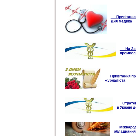
Привітання п
Дня медика
На Закар
промисло
Привітання пр
журналіста
Стратег
в Україні 
Міжнародн
обладнання,