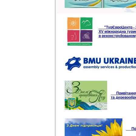
"ТурЄвроЦентр - 
XV міжнародна тури
в реконструйованому
Привітання
та деревообр
Пр