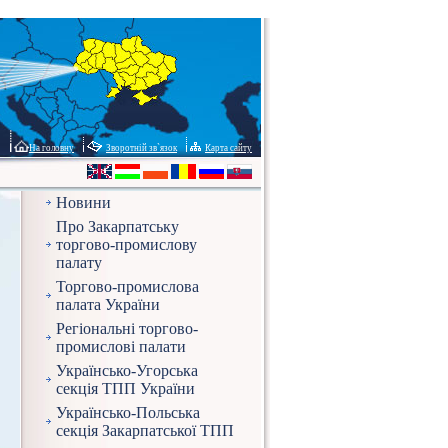
На головну
Зворотній зв`язок
Карта сайту
Новини
Про Закарпатську
торгово-промислову
палату
Торгово-промислова
палата України
Регіональні торгово-
промислові палати
Українсько-Угорська
секція ТПП України
Українсько-Польська
секція Закарпатської ТПП