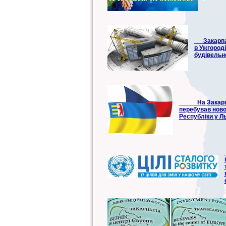
Закарп
в Ужгороді
будівельно
На Закарп
перебував ново
Республіки у Л