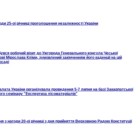
оди 25-ої річниці проголошення незалежності України
бувся робочий візит до Ужгорода Генерального консула Чеської
ові Мірослава Кліми, зумовлений закінченням його каденції на цій
осаді
та України організувала проведення 5-7 липня на базі Закарпатської
го семінару "Експертиза лісоматеріалів"
з нагоди 20-ої річниці з дня прийняття Верховною Радою Конституції