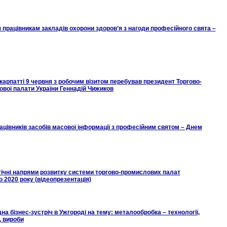
рацівникам закладів охорони здоров’я з нагоди професійного свята –
патті 9 червня з робочим візитом перебував президент Торгово-
вої палати України Геннадій Чижиков
ацівників засобів масової інформації з професійним святом – Днем
ічні напрями розвитку системи торгово-промислових палат
до 2020 року (відеопрезентація)
а бізнес-зустріч в Ужгороді на тему: металообробка – технології,
 вироби