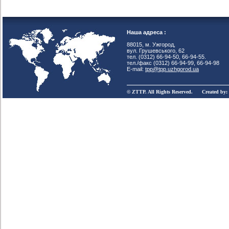
Наша адреса :
88015, м. Ужгород,
вул. Грушевського, 62
тел. (0312) 66-94-50, 66-94-55.
тел./факс (0312) 66-94-99, 66-94-98
E-mail:
tpp@tpp.uzhgorod.ua
© ZTTP. All Rights Reserved. Created by: