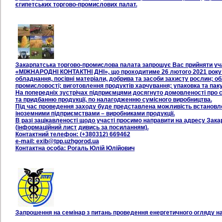
єгипетських торгово-промислових палат.
Закарпатська торгово-промислова палата запрошує Вас прийняти учас
«МІЖНАРОДНІ КОНТАКТНІ ДНІ», що проходитиме 26 лютого 2021 року п
обладнання, посівні матеріали, добрива та засоби захисту рослин; об
промисловості; виготовлення продуктів харчування; упаковка та паку
На попередніх зустрічах підприємцями досягнуто домовленості про сп
та придбанню продукції, по налагодженню сумісного виробництва.
Під час проведення заходу буде представлена можливість встановлен
іноземними підприємствами – виробниками продукції.
В разі зацікавленості щодо участі просимо направити на адресу Зака
(інформаційний лист дивись за посиланням).
Контактний телефон: (+380312) 669462
e-mail: exib@tpp.uzhgorod.ua
Контактна особа: Рогаль Юлій Юлійович
Запрошення на семінар з питань проведення енергетичного огляду на