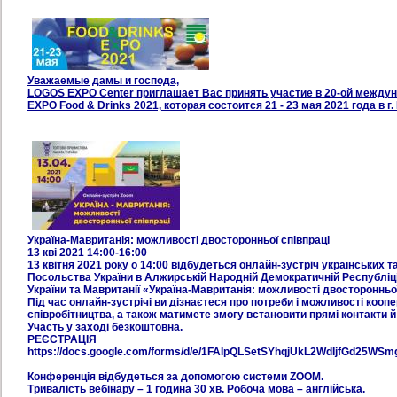
Уважаемые дамы и господа,
LOGOS EXPO Center приглашает Вас принять участие в 20-ой между
EXPO Food & Drinks 2021, которая состоится 21 - 23 мая 2021 года в г
Україна-Мавританія: можливості двосторонньої співпраці
13 кві 2021 14:00-16:00
13 квітня 2021 року о 14:00 відбудеться онлайн-зустріч українських 
Посольства України в Алжирській Народній Демократичній Республіці
України та Мавританії «Україна-Мавританія: можливості двосторонньої
Під час онлайн-зустрічі ви дізнаєтеся про потреби і можливості кооп
співробітництва, а також матимете змогу встановити прямі контакти й
Участь у заході безкоштовна.
РЕЄСТРАЦІЯ
https://docs.google.com/forms/d/e/1FAIpQLSetSYhqjUkL2WdIjfGd25WS
Конференція відбудеться за допомогою системи ZOOM.
Тривалість вебінару – 1 година 30 хв. Робоча мова – англійська.