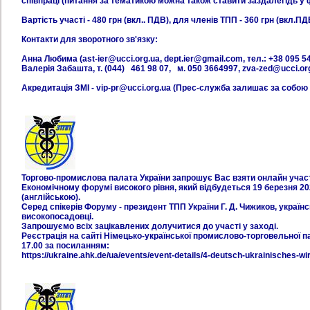
співпраці (питання за тематикою можна також ставити заздалегідь у ф
Вартість участі - 480 грн (вкл.. ПДВ), для членів ТПП - 360 грн (вкл.ПД
Контакти для зворотного зв'язку:
Анна Любима (ast-ier@ucci.org.ua, dept.ier@gmail.com, тел.: +38 095 54
Валерія Забашта, т. (044) 461 98 07, м. 050 3664997, zva-zed@ucci.or
Акредитація ЗМІ - vip-pr@ucci.org.ua (Прес-служба залишає за собою 
Торгово-промислова палата України запрошує Вас взяти онлайн участ
Економічному форумі високого рівня, який відбудеться 19 березня 202
(англійською).
Серед спікерів Форуму - президент ТПП України Г. Д. Чижиков, українсь
високопосадовці.
Запрошуємо всіх зацікавлених долучитися до участі у заході.
Реєстрація на сайті Німецько-української промислово-торговельної п
17.00 за посиланням:
https://ukraine.ahk.de/ua/events/event-details/4-deutsch-ukrainisches-