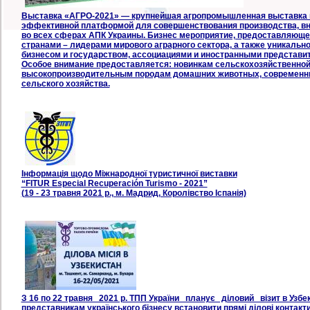
Выставка «АГРО-2021» — крупнейшая агропромышленная выставка в
эффектив­ной платформой для совершенство­вания производства, вн
во всех сферах АПК Украины. Бизнес мероприятие, предоставляюще
странами – лидерами мирового аграрного сектора, а также уникаль
бизнесом и государством, ассоциациями и ино­странными представи
Особое внимание предоставляется: новинкам сельскохозяйственной
высокопроизводительным породам домашних животных, современны
сельского хозяйства.
Інформація щодо Міжнародної туристичної виставки
“FITUR Especial Recuperación Turismo - 2021”
(19 - 23 травня 2021 р., м. Мадрид, Королівство Іспанія)
З 16 по 22 травня 2021 р. ТПП України планує діловий візит в Узбеки
представникам українського бізнесу встановити прямі ділові контакти