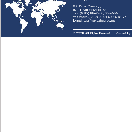
88015, м. Ужгород,
вул. Грушевського, 62
тел. (0312) 66-94-50, 66-94-55.
тел./факс (0312) 66-94-60, 66-94-74
E-mail:
tpp@tpp.uzhgorod.ua
© ZTTP. All Rights Reserved. Created by: