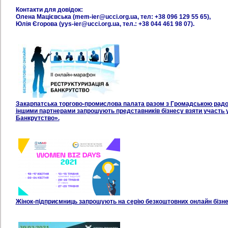
Контакти для довідок:
Олена Мацієвська (mem-ier@ucci.org.ua, тел: +38 096 129 55 65),
Юлія Єгорова (yys-ier@ucci.org.ua, тел.: +38 044 461 98 07).
Закарпатська торгово-промислова палата разом з Громадською радою 
іншими партнерами запрошують представників бізнесу взяти участь у
Банкрутство».
Жінок-підприємниць запрошують на серію безкоштовних онлайн бізне