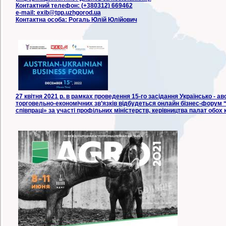
Контактний телефон: (+380312) 669462
e-mail: exib@tpp.uzhgorod.ua
Контактна особа: Рогаль Юлій Юлійович
27 квітня 2021 р. в рамках проведення 15-го засідання Українсько - авс
торговельно-економічних зв’язків відбудеться онлайн бізнес-форум 
співпраці» за участі профільних міністерств, керівництва палат обох кр