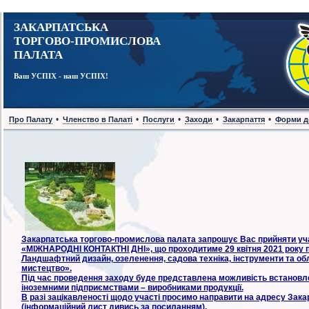
ЗАКАРПАТСЬКА
ТОРГОВО-ПРОМИСЛОВА
ПАЛАТА
Ваш УСПІХ - наш УСПІХ!
•
•
•
•
•
Про Палату
Членство в Палаті
Послуги
Заходи
Закарпаття
Форми д
Закарпатська торгово-промислова палата запрошує Вас прийняти учас
«МІЖНАРОДНІ КОНТАКТНІ ДНІ», що проходитиме 29 квітня 2021 року по
Ландшафтний дизайн, озеленення, садова техніка, інструменти та о
мистецтво».
Під час проведення заходу буде представлена можливість встановлен
іноземними підприємствами – виробниками продукції.
В разі зацікавленості щодо участі просимо направити на адресу Зака
(інформаційний лист дивись за посиланням).