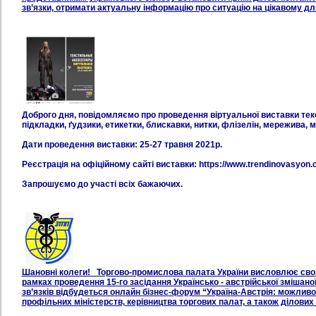
зв’язки, отримати актуальну інформацію про ситуацію на цікавому дл
Доброго дня, повідомляємо про проведення віртуальної виставки тек
підкладки, ґудзики, етикетки, блискавки, нитки, флізелін, мережива, 
Дати проведення виставки: 25-27 травня 2021р.
Реєстрація на офіційному сайті виставки: https://www.trendinovasyon.
Запрошуємо до участі всіх бажаючих.
Шановні колеги! Торгово-промислова палата України висловлює свою п
рамках проведення 15-го засідання Українсько - австрійської змішаної
зв’язків відбудеться онлайн бізнес-форум “Україна-Австрія: можливос
профільних міністерств, керівництва торгових палат, а також ділових к