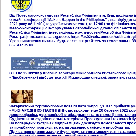
Від Почесного консульства Республіки Філіппіни в м. Київ, надійшла
онлайн-конференції “Make It Happen in the Philippines" , яка відбуде
2021 року об 11:00 ( за українським часом ), та 17:00 ( за філіппінськи
Метою конференції є інформування європейської ділової спільноти щ
Республіки Філіппіни, інвестиційних можливостей Республіки Філіппін
Реєстрація можлива за адресою: https://us02web.zoom.us/webinar/r
У разі виникнення питань , будь ласка звертайтесь за телефоном + 3
067 932 25 88 .
З 13 по 15 квітня у Києві на території Міжнародного виставкового цент
«Лівобережна») відбудеться XIII Міжнародна спеціалізована виста
Закарпатська торгово-промислова палата запрошує Вас прийняти учас
«МІЖНАРОДНІ КОНТАКТНІ ДНІ», що проходитиме 26 березня 2021 року 
деревообробка, деревообробне обладнання та технології, виготовлен
Будівельні та оздоблювальні матеріали. Проектування і технології бу
На попередніх зустрічах підприємцями досягнуто домовленості про сп
та придбанню продукції, по налагодженню сумісного виробництва.
Під час проведення заходу буде представлена можливість встановлен