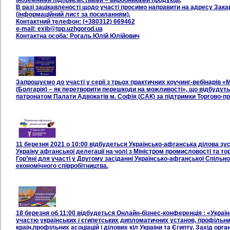
іноземними підприємствами – виробниками продукції.
В разі зацікавленості щодо участі просимо направити на адресу Зака
(інформаційний лист за посиланням).
Контактний телефон: (+380312) 669462
e-mail: exib@tpp.uzhgorod.ua
Контактна особа: Рогаль Юлій Юлійович
Запрошуємо до участі у серії з трьох практичних коучинг-вебінарів «
(Болгарія) – як перетворити перешкоди на можливості», що відбудуться
патронатом Палати Адвокатів м. Софія (САК) за підтримки Торгово-пр
11 березня 2021 о 10:00 відбудеться Українсько-афганська ділова зус
Україну афганської делегації на чолі з Міністром промисловості та то
Гор’яні для участі у Другому засіданні Українсько-афганської Спільної
економічного співробітництва.
18 березня об 11:00 відбудеться Онлайн-бізнес-конференція : «Україн
участю українських і єгипетських дипломатичних установ, профільни
країн,профільних асоціацій і ділових кіл України та Єгипту. Захід орг