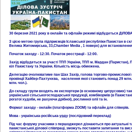
30 березня 2021 року в онлайн та офлайн режимі відбудеться ДІЛ
З цією метою група підприємців Ісламської республіки Пакистан в скл
Велика Житомирська, 33,Chamber Media , 1 поверх) для встановлення 
Початок заходу - 12:30. Початок реєстрації - 12:00.
Захід відбудеться за участі ТПП України, ТПП м. Мардан (Паристан), 
кіл Пакистану та України. Кількість місць обмежена.
Делегацію очолюватиме пан Шах Захір, голова торгово-промислової 
провінції Хайбер-Пахтунхва, населення якої становить понад 29 млн.
млн. чол.).
До складу групи входять як експортери (в основному цитрусових) так і
української сільськогосподарської продукції, комбікормів (в Пакистан
рогатої худоби, не рахуючи дрібної), рослинної олії та ін.
Формат заходу - онлайн (платформа ZOOM) та офлайн для спікерів.
Мова - українська-російська-урду (послідовний переклад)
Під час форуму учасники з першоджерел дізнаються про актуальні та
пакистанської ділової співпраці, зможуть поставити запитання та ви